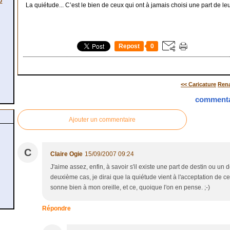
0
La quiétude... C’est le bien de ceux qui ont à jamais choisi une part de leur 
Repost
0
<< Caricature
Rena
commenta
Ajouter un commentaire
C
Claire Ogie
15/09/2007 09:24
J'aime assez, enfin, à savoir s'il existe une part de destin ou un
deuxième cas, je dirai que la quiétude vient à l'acceptation de cet
sonne bien à mon oreille, et ce, quoique l'on en pense. ;-)
Répondre