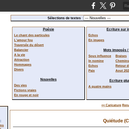
Sélections de textes
:
Poésie
Ecriture sur 
Le chant des particules
Echos
L'amour fou
En images
Traversée du désert
Balancier
Mots imposés 
A la vie
Sous influence
Braises
Attraction
In nomine
Chemins 
Hommages
Echos
Retour 
Divers
Paix
Aout 20
Nouvelles
Ecriture plur
Des vies
A quatre mains
Fictions vraies
En rouge et noir
<< Caricature
Rena
Quiétude (Ci
l
ons