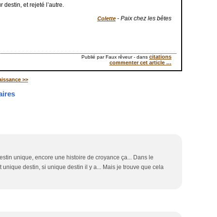
destin, et rejeté l’autre.
-
Paix chez les bêtes
Colette
citations
Publié par Faux rêveur
-
dans
commenter cet article
…
issance >>
ires
 destin unique, encore une histoire de croyance ça... Dans le
 unique destin, si unique destin il y a... Mais je trouve que cela