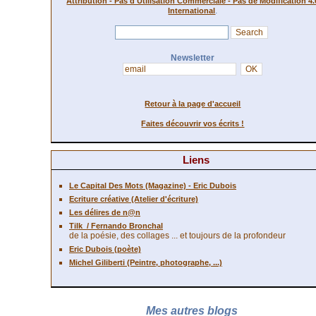
Attribution - Pas d'Utilisation Commerciale - Pas de Modification 4.
.
International
Newsletter
Retour à la page d'accueil
Faites découvrir vos écrits !
Liens
Le Capital Des Mots (Magazine) - Eric Dubois
Ecriture créative (Atelier d'écriture)
Les délires de n@n
Tilk
/ Fernando Bronchal
de la poésie, des collages ... et toujours de la profondeur
Eric Dubois (poète)
Michel Giliberti (Peintre, photographe, ...)
Mes autres blogs