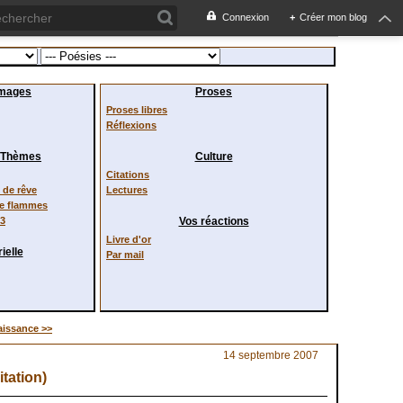
Connexion
+
Créer mon blog
images
Proses
Proses libres
Réflexions
/ Thèmes
Culture
Citations
de rêve
Lectures
de flammes
23
Vos réactions
Livre d'or
ielle
Par mail
issance >>
14 septembre 2007
tation)