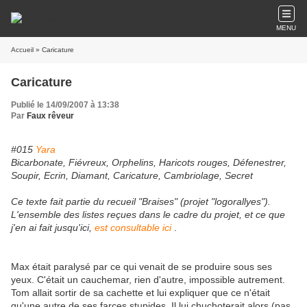
MENU
Accueil
» Caricature
Caricature
Publié le 14/09/2007 à 13:38
Par
Faux rêveur
#015
Yara
Bicarbonate, Fiévreux, Orphelins, Haricots rouges, Défenestrer,
Soupir, Ecrin, Diamant, Caricature, Cambriolage, Secret
Ce texte fait partie du recueil "Braises" (projet "logorallyes").
L'ensemble des listes reçues dans le cadre du projet, et ce que
j'en ai fait jusqu'ici,
est consultable ici
.
Max était paralysé par ce qui venait de se produire sous ses
yeux. C'était un cauchemar, rien d'autre, impossible autrement.
Tom allait sortir de sa cachette et lui expliquer que ce n'était
qu'une autre de ses farces stupides. Il lui chuchoterait alors (pas