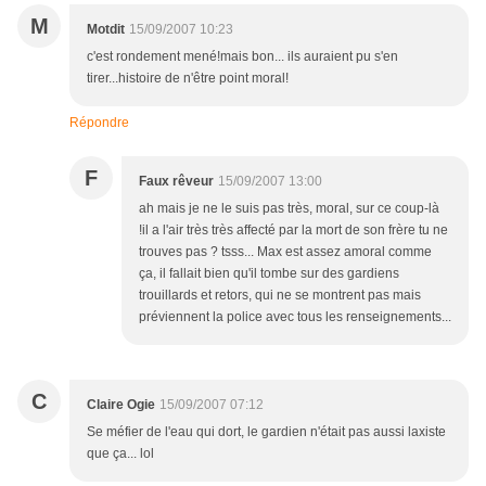
M
Motdit
15/09/2007 10:23
c'est rondement mené!mais bon... ils auraient pu s'en
tirer...histoire de n'être point moral!
Répondre
F
Faux rêveur
15/09/2007 13:00
ah mais je ne le suis pas très, moral, sur ce coup-là
!il a l'air très très affecté par la mort de son frère tu ne
trouves pas ? tsss... Max est assez amoral comme
ça, il fallait bien qu'il tombe sur des gardiens
trouillards et retors, qui ne se montrent pas mais
préviennent la police avec tous les renseignements...
C
Claire Ogie
15/09/2007 07:12
Se méfier de l'eau qui dort, le gardien n'était pas aussi laxiste
que ça... lol