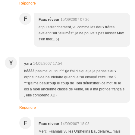
Répondre
F
Faux rêveur
15/09/2007 07:26
et puis franchement, vu comme les deux frères
avaient l'air "allumés", je ne pouvais pas laisser Max
s'en tirer... ;-)
Y
yara
14/09/2007 17:54
héééé pas mal du tout^^ (je t'ai dis que je je pensais aux
orphelins de baudelaire quand je t'ai envoyé cette liste ?
^^)j'aime beaucoup le coup de Tom défenstrer (ce mot, tu le
dis a mon ancienne classe de 4eme, ou a ma prof de français
, elle comprend XD)
Répondre
F
Faux rêveur
14/09/2007 18:03
Merci :-)jamais vu les Orphelins Baudelaire... mais