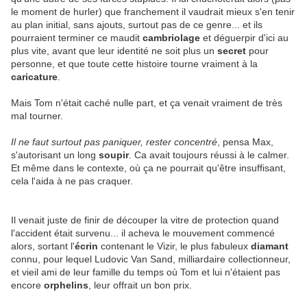
le moment de hurler) que franchement il vaudrait mieux s'en tenir
au plan initial, sans ajouts, surtout pas de ce genre... et ils
pourraient terminer ce maudit
cambriolage
et déguerpir d'ici au
plus vite, avant que leur identité ne soit plus un
secret
pour
personne, et que toute cette histoire tourne vraiment à la
caricature
.
Mais Tom n'était caché nulle part, et ça venait vraiment de très
mal tourner.
Il ne faut surtout pas paniquer, rester concentré
, pensa Max,
s'autorisant un long
soupir
. Ca avait toujours réussi à le calmer.
Et même dans le contexte, où ça ne pourrait qu'être insuffisant,
cela l'aida à ne pas craquer.
Il venait juste de finir de découper la vitre de protection quand
l'accident était survenu... il acheva le mouvement commencé
alors, sortant l'
écrin
contenant le Vizir, le plus fabuleux
diamant
connu, pour lequel Ludovic Van Sand, milliardaire collectionneur,
et vieil ami de leur famille du temps où Tom et lui n'étaient pas
encore
orphelins
, leur offrait un bon prix.