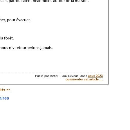
 main, patrouillaient néanmoins autour de la maison.
her, pour évacuer.
la forêt.
 nous n’y retournerions jamais.
aout 2023
Publié par Michel - Faux Rêveur
-
dans
commenter cet article
…
irée >>
ires