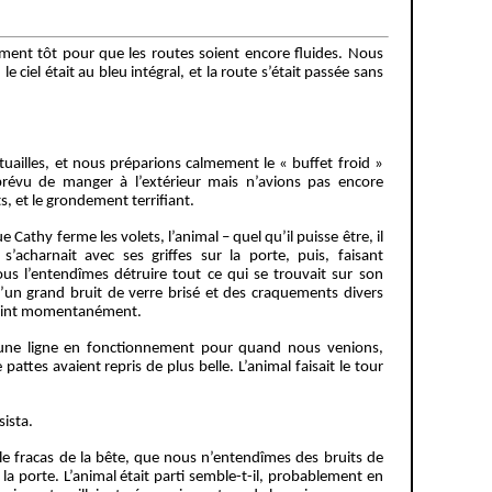
ment tôt pour que les routes soient encore fluides. Nous
 ciel était au bleu intégral, et la route s’était passée sans
uailles, et nous préparions calmement le « buffet froid »
révu de manger à l’extérieur mais n’avions pas encore
 et le grondement terrifiant.
 Cathy ferme les volets, l’animal – quel qu’il puisse être, il
’acharnait avec ses griffes sur la porte, puis, faisant
us l’entendîmes détruire tout ce qui se trouvait sur son
un grand bruit de verre brisé et des craquements divers
revint momentanément.
é une ligne en fonctionnement pour quand nous venions,
pattes avaient repris de plus belle. L’animal faisait le tour
sista.
le fracas de la bête, que nous n’entendîmes des bruits de
 la porte. L’animal était parti semble-t-il, probablement en