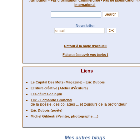
Attribution - Pas d'Utilisation Commerciale - Pas de Modification 4.
.
International
Newsletter
Retour à la page d'accueil
Faites découvrir vos écrits !
Liens
Le Capital Des Mots (Magazine) - Eric Dubois
Ecriture créative (Atelier d'écriture)
Les délires de n@n
Tilk
/ Fernando Bronchal
de la poésie, des collages ... et toujours de la profondeur
Eric Dubois (poète)
Michel Giliberti (Peintre, photographe, ...)
Mes autres blogs