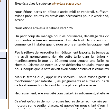
0
Texte écrit dans le cadre du
.
défi créatif d'aout 2023
Nous étions partis en début d’après-midi ce vendredi, suffisam
avions prévu toutes les provisions nécessaires pour le week-end, le
accroc.
Nous étions arrivés à la cabane vers 19h.
Un petit coup de ménage pour les poussières, déballage des vict
pour notre soirée en amoureux, loin de tout. Nous avions p
commencé à installer quand nous avons entendu les craquements,
J’eu le réflexe de verrouiller immédiatement la porte. Le temps que
n’y avait normalement rien de cette taille dans la région – s
manifestement le tour du bâtiment pour trouver une faille, no
chemin. L’alarme de notre SUV se déclencha soudain, avant qu’
nous indique que la bête devait avoir sauté dessus et le calme 
Mais le temps que j’appelle les secours – nous avions gard
fonctionnant par satellite - , les grognements et autres coups de 
de la cabane en boucle, semblant de plus en plus énervé.
Heureusement, elle avait été construite très solidement, et elle ré
Ce n’est qu’après de nombreuses heures de terreur, cernés par 
moteurs sur le sentier d’accès, et quelqu’un nous criant d’ouvrir