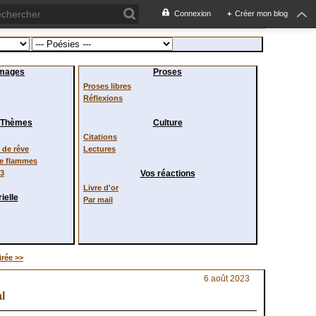
Connexion
+
Créer mon blog
images
Proses
Proses libres
Réflexions
/ Thèmes
Culture
Citations
de rêve
Lectures
de flammes
23
Vos réactions
Livre d'or
ielle
Par mail
irée >>
6 août 2023
l