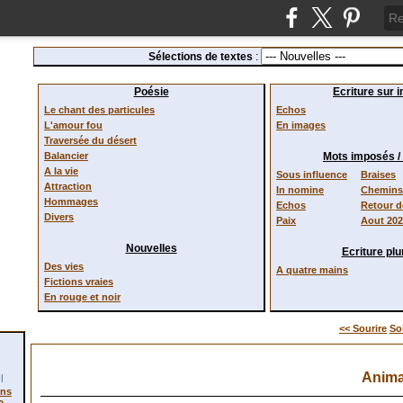
Sélections de textes
:
Poésie
Ecriture sur 
Le chant des particules
Echos
L'amour fou
En images
Traversée du désert
Balancier
Mots imposés 
A la vie
Sous influence
Braises
Attraction
In nomine
Chemins 
Hommages
Echos
Retour 
Divers
Paix
Aout 20
Nouvelles
Ecriture plur
Des vies
A quatre mains
Fictions vraies
En rouge et noir
<< Sourire
So
Anima
l
ons