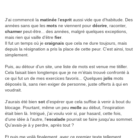
J'ai commencé la
matinée
l'
esprit
aussi vide que d'habitude. Des
années sans que les
mots
ne viennent pour
décrire
, raconter,
charmer
peut-être... des années, malgré quelques exceptions,
mais rien qui vaille d'être
fier
.
Il fut un temps où je
craignais
que cela ne dure toujours, mais
depuis la résignation a pris la place de cette peur. C'est ainsi, tout
simplement.
Puis, au détour d'un site, une liste de mots est venue me titiller.
Cela faisait bien longtemps que je ne m'étais trouvé confronté à
ce qui fut un de mes exercices favoris... Quelques
jolis
mots
déposés là, sans rien exiger de personne, juste offerts à qui en
voudrait.
J'aurais été bien
sot
d'espérer que cela suffise à venir à bout du
blocage. Pourtant, même un peu
molle
au début, l'inspiration
était bien là. Intrigué, j'ai voulu voir si, par hasard, cette fois,
d'une idée à l'autre, l'
escalade
pourrait se faire jusqu'au sommet.
Qu'avais-je à y perdre, après tout ?
Et puis me voilà finalement, avec ce premier texte tellement