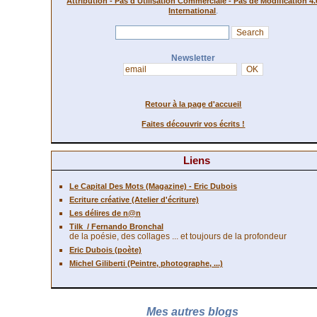
Attribution - Pas d'Utilisation Commerciale - Pas de Modification 4.
.
International
Newsletter
Retour à la page d'accueil
Faites découvrir vos écrits !
Liens
Le Capital Des Mots (Magazine) - Eric Dubois
Ecriture créative (Atelier d'écriture)
Les délires de n@n
Tilk
/ Fernando Bronchal
de la poésie, des collages ... et toujours de la profondeur
Eric Dubois (poète)
Michel Giliberti (Peintre, photographe, ...)
Mes autres blogs