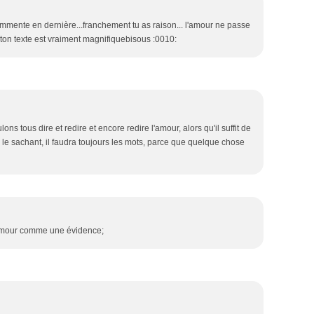
 commente en dernière...franchement tu as raison... l'amour ne passe
 ton texte est vraiment magnifiquebisous :0010:
ns tous dire et redire et encore redire l'amour, alors qu'il suffit de
 le sachant, il faudra toujours les mots, parce que quelque chose
d'amour comme une évidence;