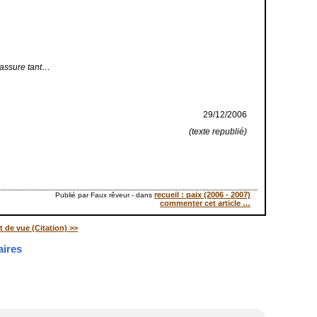
 rassure tant…
29/12/2006
(texte republié)
recueil : paix (2006 - 2007)
Publié par Faux rêveur
-
dans
commenter cet article
…
t de vue (Citation) >>
ires