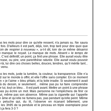
as les mots pour dire ce qu'elle ressent, n'a jamais su. Ne saura
fois. D'ailleurs il est parti, déjà, loin, trop tard pour dire quoi que
oin de respirer à nouveau
», a-t-il dit, loin de ce même désarroi
le manque le noyait. Le manque de mots. Absent «
le temps de
 C’est définitif, un point, ça finit une phrase. Elle aurait voulu être
rase, ou pire, une parenthèse raturée. Elle aurait voulu pouvoir
ui-là, lui dire ces choses belles, douces, tendres, qu’il mérite tant...
t venu.
as les mots, juste la lumière, la couleur, la transparence. Elle n’a
 sur le monde à offrir, et elle l’offre sans compter. En ce moment
un « je t’aime » bleu phtalo, et la toile irradie. Si seulement il avait
là du dessin, si seulement… même pas pu lui faire comprendre
r lui, tout ce bleu… Il est parti avant. Mettre un point à une phrase
 pas pu écrire un mot. Mais personne ne l’empêchera de finir ce
lui, même pas son absence. Même pas la cigarette qui l’appelle
n âme et qu’elle ne fumera pas, pas pendant qu'elle peint. Même
n peluche qui, du lit, l’observe en ricanant bêtement, une
s les 3h95 de la pendule et le pinceau en triple exemplaire pour
 ça fera 3-3 ?