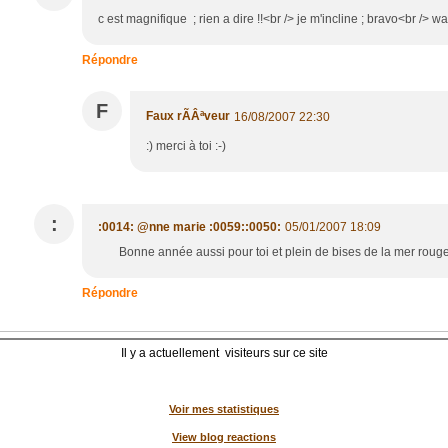
c est magnifique ; rien a dire !!<br /> je m'incline ; bravo<br /> w
Répondre
F
Faux rÃÂªveur
16/08/2007 22:30
:) merci à toi :-)
:
:0014: @nne marie :0059::0050:
05/01/2007 18:09
Bonne année aussi pour toi et plein de bises de l
Répondre
Il y a actuellement
visiteurs sur ce site
Voir mes statistiques
View blog reactions