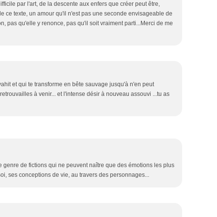
icile par l'art, de la descente aux enfers que créer peut être,
re de ce texte, un amour qu'il n'est pas une seconde envisageable de
on, pas qu'elle y renonce, pas qu'il soit vraiment parti...Merci de me
vahit et qui te transforme en bête sauvage jusqu'à n'en peut
retrouvailles à venir... et l'intense désir à nouveau assouvi ...tu as
le genre de fictions qui ne peuvent naître que des émotions les plus
oi, ses conceptions de vie, au travers des personnages...