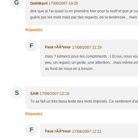
G
Gothikarti
17/08/2007 19:35
dire que je l'ai quasi lu en première hier pour la redif et que je
guère par les mots mais par des regards, de la tendresse... mais
Répondre
F
Faux rÃÂªveur
17/08/2007 21:29
mais ? lolmerci pour les compliments :-) Et oui, nous voulo
peu, un regard, un geste, une attention... mais même en
au fond de nous en a besoin...
S
SAM
17/08/2007 12:16
Tu as fait un très beau texte des mots imposés. Ce sentiment 
Répondre
F
Faux rÃÂªveur
17/08/2007 12:21