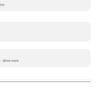
assy
a mer rouge @nne marie