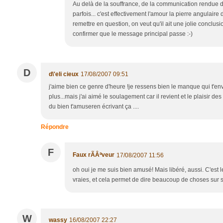
Au delà de la souffrance, de la communication rendue diff
parfois... c'est effectivement l'amour la pierre angulai
remettre en question, on veut qu'il ait une jolie conclusi
confirmer que le message principal passe :-)
D
d\'eli cieux
17/08/2007 09:51
j'aime bien ce genre d'heure !je ressens bien le manque qui t'en
plus...mais j'ai aimé le soulagement car il revient et le plaisir des 
du bien t'amuseren écrivant ça ....
Répondre
F
Faux rÃÂªveur
17/08/2007 11:56
oh oui je me suis bien amusé! Mais libéré, aussi. C'est 
vraies, et cela permet de dire beaucoup de choses sur s
W
wassy
16/08/2007 22:27