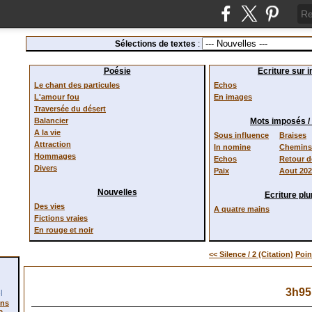
Sélections de textes
:
Poésie
Ecriture sur 
Le chant des particules
Echos
L'amour fou
En images
Traversée du désert
Balancier
Mots imposés 
A la vie
Sous influence
Braises
Attraction
In nomine
Chemins 
Hommages
Echos
Retour 
Divers
Paix
Aout 20
Nouvelles
Ecriture plur
Des vies
A quatre mains
Fictions vraies
En rouge et noir
<< Silence / 2 (Citation)
Poin
3h95
l
ons