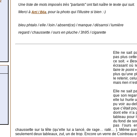
0
Une liste de mots imposés très "parlants" ont fait naître le texte qui suit.
Merci à
, pour la photo qui l'illustre si bien :-)
Arti / Béa
bleu phtalo / elle / loin / absent(ce) / manque / désarroi / lumière
regard / chaussette / ours en pluche / 3h95 / cigarette
Elle ne sait p
pas plus cette 
ce soit. «
Bes
écrasant où 
faire le point
».
plus qu’une ph
le retenir, cel
mais rien n’es
Elle ne sait p
que son regard
elle lui hurle 
pu voir au-de
que c’était pou
dont elle n’a
tableau pour 
du fond de so
pas l’ours e
chaussette sur la tête (qu’elle lui a lancé, de rage… raté… ). Même pa
seulement deux tableaux, zut, un de trop. Encore un verre de Cointreau et