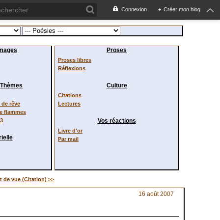
Connexion
+
Créer mon blog
images
Proses
Proses libres
Réflexions
/ Thèmes
Culture
Citations
de rêve
Lectures
de flammes
23
Vos réactions
Livre d'or
ielle
Par mail
t de vue (Citation) >>
16 août 2007