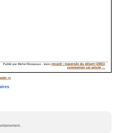
recueil : traversée du désert (2001)
Publié par Michel Bosseaux
-
dans
commenter cet article
…
plet >>
ires
certainement...