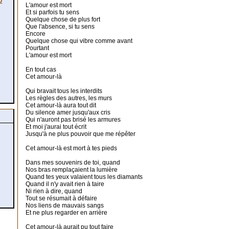
0
L'amour est mort
Et si parfois tu sens
Quelque chose de plus fort
Que l'absence, si tu sens
Encore
Quelque chose qui vibre comme avant
Pourtant
L'amour est mort
En tout cas
Cet amour-là
Qui bravait tous les interdits
Les règles des autres, les murs
Cet amour-là aura tout dit
Du silence amer jusqu'aux cris
Qui n'auront pas brisé les armures
Et moi j'aurai tout écrit
Jusqu'à ne plus pouvoir que me répêter
Cet amour-là est mort à tes pieds
Dans mes souvenirs de toi, quand
Nos bras remplaçaient la lumière
Quand tes yeux valaient tous les diamants
Quand il n'y avait rien à taire
Ni rien à dire, quand
Tout se résumait à défaire
Nos liens de mauvais sangs
Et ne plus regarder en arrière
Cet amour-là aurait pu tout faire