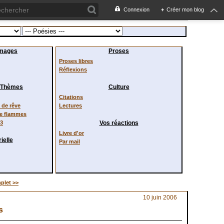
Connexion
+
Créer mon blog
images
Proses
Proses libres
Réflexions
/ Thèmes
Culture
Citations
de rêve
Lectures
de flammes
23
Vos réactions
Livre d'or
ielle
Par mail
plet >>
10 juin 2006
s