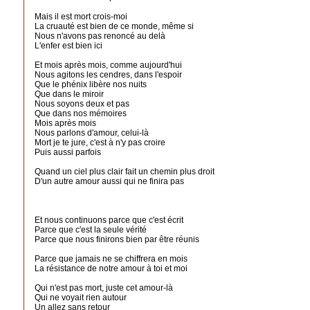
Mais il est mort crois-moi
La cruauté est bien de ce monde, même si
Nous n'avons pas renoncé au delà
L'enfer est bien ici
Et mois après mois, comme aujourd'hui
Nous agitons les cendres, dans l'espoir
Que le phénix libère nos nuits
Que dans le miroir
Nous soyons deux et pas
Que dans nos mémoires
Mois après mois
Nous parlons d'amour, celui-là
Mort je te jure, c'est à n'y pas croire
Puis aussi parfois
Quand un ciel plus clair fait un chemin plus droit
D'un autre amour aussi qui ne finira pas
Et nous continuons parce que c'est écrit
Parce que c'est la seule vérité
Parce que nous finirons bien par être réunis
Parce que jamais ne se chiffrera en mois
La résistance de notre amour à toi et moi
Qui n'est pas mort, juste cet amour-là
Qui ne voyait rien autour
Un allez sans retour