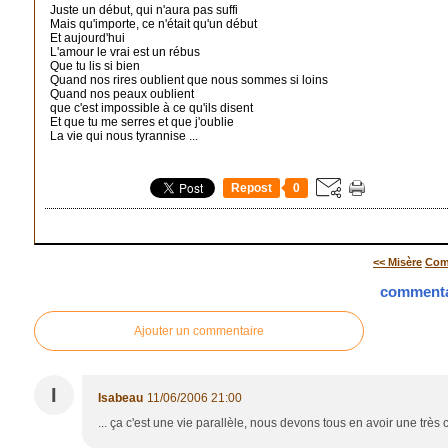
Juste un début, qui n'aura pas suffi
Mais qu'importe, ce n'était qu'un début
Et aujourd'hui
L'amour le vrai est un rébus
Que tu lis si bien
Quand nos rires oublient que nous sommes si loins
Quand nos peaux oublient
que c'est impossible à ce qu'ils disent
Et que tu me serres et que j'oublie
La vie qui nous tyrannise ...
Repost
0
<< Misère
Com
commenta
Ajouter un commentaire
I
Isabeau
11/06/2006 21:00
... ça c'est une vie parallèle, nous devons tous en avoir une très 