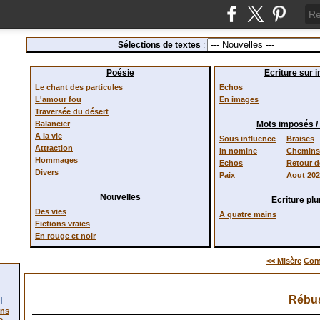
Sélections de textes
:
Poésie
Ecriture sur 
Le chant des particules
Echos
L'amour fou
En images
Traversée du désert
Balancier
Mots imposés 
A la vie
Sous influence
Braises
Attraction
In nomine
Chemins 
Hommages
Echos
Retour 
Divers
Paix
Aout 20
Nouvelles
Ecriture plur
Des vies
A quatre mains
Fictions vraies
En rouge et noir
<< Misère
Com
Rébu
l
ons