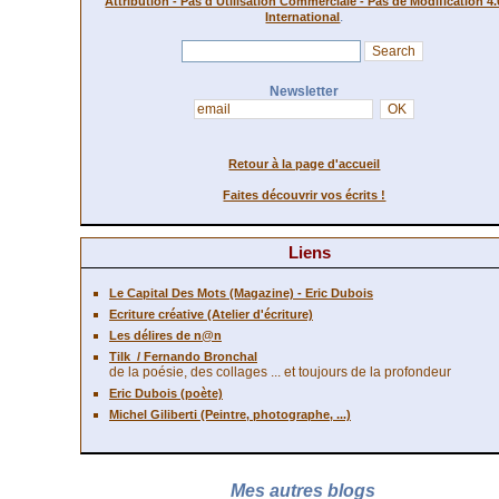
Attribution - Pas d'Utilisation Commerciale - Pas de Modification 4.
.
International
Newsletter
Retour à la page d'accueil
Faites découvrir vos écrits !
Liens
Le Capital Des Mots (Magazine) - Eric Dubois
Ecriture créative (Atelier d'écriture)
Les délires de n@n
Tilk
/ Fernando Bronchal
de la poésie, des collages ... et toujours de la profondeur
Eric Dubois (poète)
Michel Giliberti (Peintre, photographe, ...)
Mes autres blogs