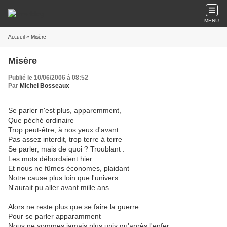
MENU
Accueil
» Misère
Misère
Publié le 10/06/2006 à 08:52
Par
Michel Bosseaux
Se parler n'est plus, apparemment,
Que péché ordinaire
Trop peut-être, à nos yeux d'avant
Pas assez interdit, trop terre à terre
Se parler, mais de quoi ? Troublant :
Les mots débordaient hier
Et nous ne fûmes économes, plaidant
Notre cause plus loin que l'univers
N'aurait pu aller avant mille ans
Alors ne reste plus que se faire la guerre
Pour se parler apparamment
Nous ne sommes jamais plus unis qu'après l'enfer