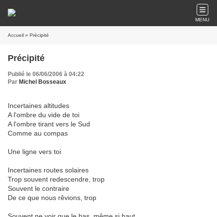
MENU
Accueil
» Précipité
Précipité
Publié le 06/06/2006 à 04:22
Par
Michel Bosseaux
Incertaines altitudes
A l'ombre du vide de toi
A l'ombre tirant vers le Sud
Comme au compas
Une ligne vers toi
Incertaines routes solaires
Trop souvent redescendre, trop
Souvent le contraire
De ce que nous rêvions, trop
Souvent ne voir que le bas, même si haut