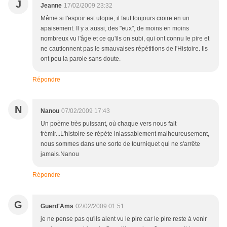
J
Jeanne
17/02/2009 23:32
Même si l'espoir est utopie, il faut toujours croire en un
apaisement. Il y a aussi, des "eux", de moins en moins
nombreux vu l'âge et ce qu'ils on subi, qui ont connu le pire et
ne cautionnent pas le smauvaises répétitions de l'Histoire. Ils
ont peu la parole sans doute.
Répondre
N
Nanou
07/02/2009 17:43
Un poème très puissant, où chaque vers nous fait
frémir...L'histoire se répète inlassablement malheureusement,
nous sommes dans une sorte de tourniquet qui ne s'arrête
jamais.Nanou
Répondre
G
Guerd'Ams
02/02/2009 01:51
je ne pense pas qu'ils aient vu le pire car le pire reste à venir