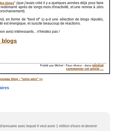
" (que j'avais créé il y a quelques années déjà pour faire
des blogs
a redémarré après de longs mois d'inactivité, et une remise à zéro
r prochainement).
, en forme de "best of" (c-a-d une sélection de blogs réputés,
vité est énergique, et suscite beaucoup de réactions.
n avis) intéressants... n'hésitez pas !
s blogs
général
Publié par Michel - Faux rêveur
-
dans
commenter cet article
…
uveau blog : "unis-vers" >>
ires
d'annuaire avec lequel il veut avoir 1 million d'euro et devenir