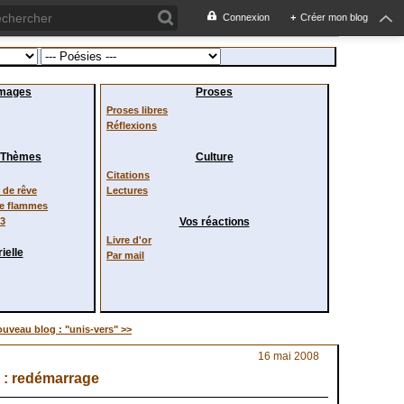
Connexion
+
Créer mon blog
images
Proses
Proses libres
Réflexions
/ Thèmes
Culture
Citations
de rêve
Lectures
de flammes
23
Vos réactions
Livre d'or
ielle
Par mail
uveau blog : "unis-vers" >>
16 mai 2008
" : redémarrage