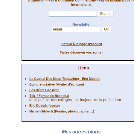
Attribution - Pas d'Utilisation Commerciale - Pas de Modification 4.
.
International
Newsletter
Retour à la page d'accueil
Faites découvrir vos écrits !
Liens
Le Capital Des Mots (Magazine) - Eric Dubois
Ecriture créative (Atelier d'écriture)
Les délires de n@n
Tilk
/ Fernando Bronchal
de la poésie, des collages ... et toujours de la profondeur
Eric Dubois (poète)
Michel Giliberti (Peintre, photographe, ...)
Mes autres blogs