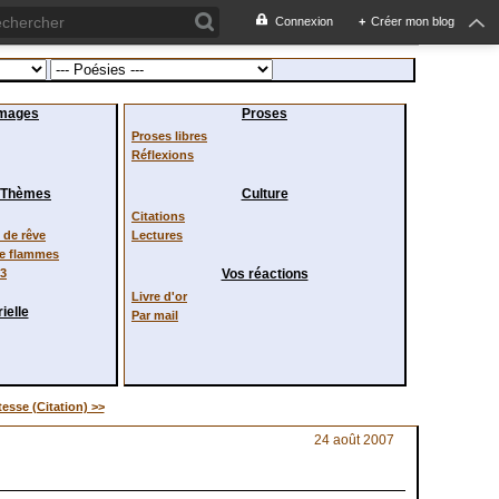
Connexion
+
Créer mon blog
images
Proses
Proses libres
Réflexions
/ Thèmes
Culture
Citations
de rêve
Lectures
de flammes
23
Vos réactions
Livre d'or
ielle
Par mail
tesse (Citation) >>
24 août 2007