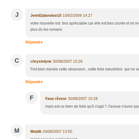
J
Jemil2planoise10
10/02/2009 14:27
votre nouvelle est tres apréciable car elle est tres courte et on r
plus ds les romans
Répondre
C
chrystelyne
30/08/2007 15:26
Fort bien menée cette obsession , cette folie meurtrière qui ne se
Répondre
F
Faux rêveur
30/08/2007 15:28
mais est-ce bien de folie qu'il s'agit ? J'avoue n'avoir pas
M
Motdit
24/08/2007 13:50