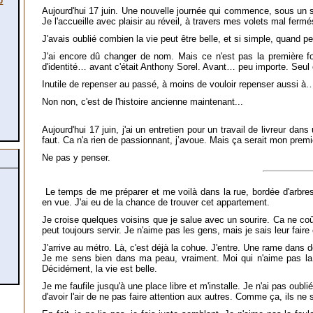
0
Aujourd'hui 17 juin. Une nouvelle journée qui commence, sous un s
Je l'accueille avec plaisir au réveil, à travers mes volets mal fermé
J'avais oublié combien la vie peut être belle, et si simple, quand
J'ai encore dû changer de nom. Mais ce n'est pas la première fo
d'identité… avant c'était Anthony Sorel. Avant… peu importe. Seu
Inutile de repenser au passé, à moins de vouloir repenser aussi à
Non non, c'est de l'histoire ancienne maintenant...
Aujourd'hui 17 juin, j'ai un entretien pour un travail de livreur d
faut. Ca n'a rien de passionnant, j’avoue. Mais ça serait mon prem
Ne pas y penser.
Le temps de me préparer et me voilà dans la rue, bordée d'arbres 
en vue. J'ai eu de la chance de trouver cet appartement.
Je croise quelques voisins que je salue avec un sourire. Ca ne coû
peut toujours servir. Je n'aime pas les gens, mais je sais leur faire c
J'arrive au métro. Là, c'est déjà la cohue. J'entre. Une rame dans
Je me sens bien dans ma peau, vraiment. Moi qui n'aime pas la fo
Décidément, la vie est belle.
Je me faufile jusqu'à une place libre et m'installe. Je n'ai pas oubli
d'avoir l'air de ne pas faire attention aux autres. Comme ça, ils ne