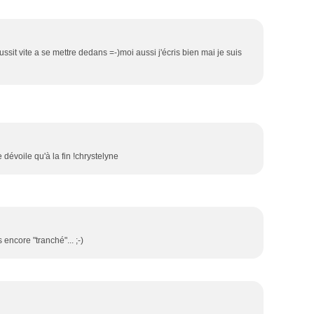
eussit vite a se mettre dedans =-)moi aussi j'écris bien mai je suis
 dévoile qu'à la fin !chrystelyne
 encore "tranché"... ;-)