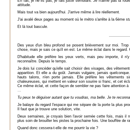
En fait, je ne lis pas, je fais juste semblant. Je n'aime pas la fo
attitude.
Mais tout va bien aujourd'hui. J'arrive même à lire réellement.
J'ai avalé deux pages au moment où le métro s'arrête à la 6ème sta
Et là tout bascule.
Des yeux d'un bleu profond se posent brièvement sur moi. Trop 
chose, mais je sais ce qu'il en est. Le même éclat dans le regard. C
D'habitude elle préfère les yeux verts, mais peu importe, il n
reconnaître. Depuis le temps.
Je dois lui concéder qu'elle sait choisir des visages, des vêtemen
apparition. Et elle a du goût. Jamais vulgaire, jamais quelconqu
hauts talons, n'en porte jamais. Elle préfère les vêtements 
chaleureuses, qui mettent en valeur son sourire si franc, et cet écl
Ce même éclat, et cette façon de sembler ne pas faire attention à
…
Tu peux te déguiser autant que tu voudras, ma belle. Je te reconnaî
Je balaye du regard l'espace qui me sépare de la porte la plus pr
Il faut que je trouve une solution, vite.
Deux semaines, je croyais bien l'avoir semée cette fois, mais il n
plus soin de brouiller les pistes la prochaine fois. Une bouffée de r
Quand donc cessera-t-elle de me pourrir la vie ?