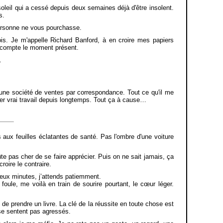
oleil qui a cessé depuis deux semaines déjà d'être insolent.
s.
 personne ne vous pourchasse.
is. Je m'appelle Richard Banford, à en croire mes papiers
l compte le moment présent.
…
ans une société de ventes par correspondance. Tout ce qu'il me
ier vrai travail depuis longtemps. Tout ça à cause…
aux feuilles éclatantes de santé. Pas l'ombre d'une voiture
te pas cher de se faire apprécier. Puis on ne sait jamais, ça
roire le contraire.
 deux minutes, j’attends patiemment.
ule, me voilà en train de sourire pourtant, le cœur léger.
é de prendre un livre. La clé de la réussite en toute chose est
 se sentent pas agressés.