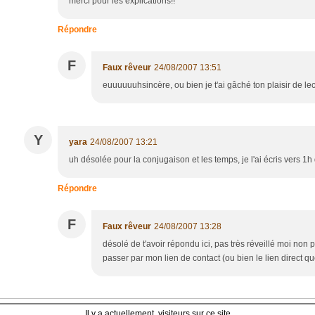
merci pour les explications!!
Répondre
F
Faux rêveur
24/08/2007 13:51
euuuuuuhsincère, ou bien je t'ai gâché ton plaisir de lect
Y
yara
24/08/2007 13:21
uh désolée pour la conjugaison et les temps, je l'ai écris vers 1h
Répondre
F
Faux rêveur
24/08/2007 13:28
désolé de t'avoir répondu ici, pas très réveillé moi non p
passer par mon lien de contact (ou bien le lien direct qu
Il y a actuellement
visiteurs sur ce site