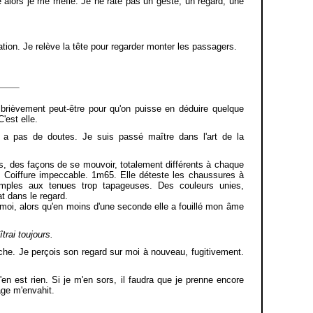
ule alors je me méfie. Je ne rate pas un geste, un regard, une
tion. Je relève la tête pour regarder monter les passagers.
brièvement peut-être pour qu'on puisse en déduire quelque
'est elle.
'y a pas de doutes. Je suis passé maître dans l'art de la
ts, des façons de se mouvoir, totalement différents à chaque
e. Coiffure impeccable. 1m65. Elle déteste les chaussures à
simples aux tenues trop tapageuses. Des couleurs unies,
at dans le regard.
 moi, alors qu'en moins d'une seconde elle a fouillé mon âme
trai toujours.
oche. Je perçois son regard sur moi à nouveau, fugitivement.
'en est rien. Si je m'en sors, il faudra que je prenne encore
age m'envahit.