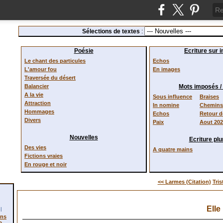
Sélections de textes
:
Poésie
Ecriture sur 
Le chant des particules
Echos
L'amour fou
En images
Traversée du désert
Balancier
Mots imposés 
A la vie
Sous influence
Braises
Attraction
In nomine
Chemins 
Hommages
Echos
Retour 
Divers
Paix
Aout 20
Nouvelles
Ecriture plur
Des vies
A quatre mains
Fictions vraies
En rouge et noir
<< Larmes (Citation)
Tris
Elle
l
ons