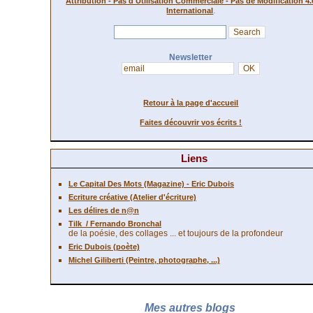
Attribution - Pas d'Utilisation Commerciale - Pas de Modification 4.
.
International
Newsletter
Retour à la page d'accueil
Faites découvrir vos écrits !
Liens
Le Capital Des Mots (Magazine) - Eric Dubois
Ecriture créative (Atelier d'écriture)
Les délires de n@n
Tilk
/ Fernando Bronchal
de la poésie, des collages ... et toujours de la profondeur
Eric Dubois (poète)
Michel Giliberti (Peintre, photographe, ...)
Mes autres blogs