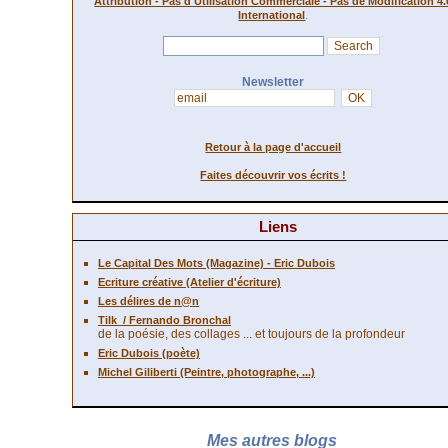
Attribution - Pas d'Utilisation Commerciale - Pas de Modification 4.
.
International
Newsletter
Retour à la page d'accueil
Faites découvrir vos écrits !
Liens
Le Capital Des Mots (Magazine) - Eric Dubois
Ecriture créative (Atelier d'écriture)
Les délires de n@n
Tilk
/ Fernando Bronchal
de la poésie, des collages ... et toujours de la profondeur
Eric Dubois (poète)
Michel Giliberti (Peintre, photographe, ...)
Mes autres blogs