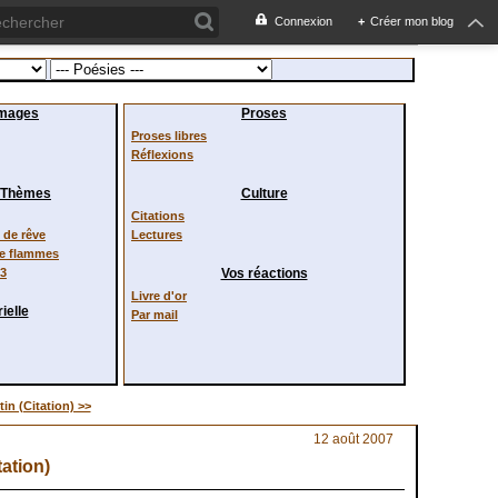
Connexion
+
Créer mon blog
images
Proses
Proses libres
Réflexions
/ Thèmes
Culture
Citations
de rêve
Lectures
de flammes
23
Vos réactions
Livre d'or
ielle
Par mail
in (Citation) >>
12 août 2007
tation)