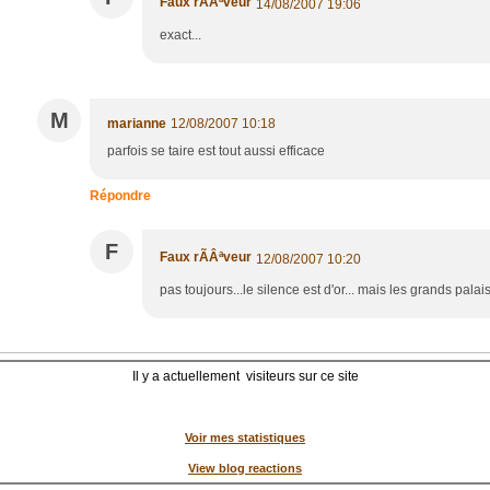
Faux rÃÂªveur
14/08/2007 19:06
exact...
M
marianne
12/08/2007 10:18
parfois se taire est tout aussi efficace
Répondre
F
Faux rÃÂªveur
12/08/2007 10:20
pas toujours...le silence est d'or... mais les grands pal
Il y a actuellement
visiteurs sur ce site
Voir mes statistiques
View blog reactions