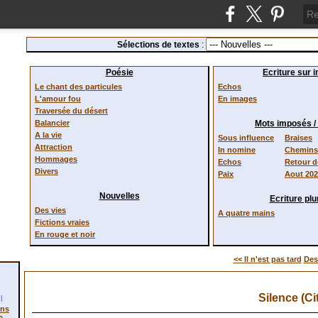
Sélections de textes
:
Poésie
Ecriture sur 
Le chant des particules
Echos
L'amour fou
En images
Traversée du désert
Balancier
Mots imposés 
A la vie
Sous influence
Braises
Attraction
In nomine
Chemins 
Hommages
Echos
Retour 
Divers
Paix
Aout 20
Nouvelles
Ecriture plur
Des vies
A quatre mains
Fictions vraies
En rouge et noir
<< Il n'est pas tard
Dest
Silence (Ci
l
ons