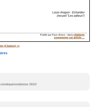
Louis Aragon - Echardes
(recueil "Les adieux")
citations
Publié par Faux rêveur
-
dans
commenter cet article
…
in (Citation) >>
ires
rave conséquencesbisous :0010: