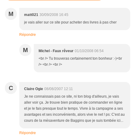
M
matt021
30/09/2008 16:45
je vais aller sur ce site pour acheter des livres à pas cher
Répondre
M
Michel - Faux rêveur
01/10/2008 06:54
<br /> Tu trouveras certainement ton bonheur :-)<br
/> <br /> <br />
C
Claire Ogie
08/08/2007 12:11
Je ne connaissais pas ce site, ni ton blog d'ailleurs, je vais
aller voir ça. Je trouve bien pratique de commander en ligne
et je le fais presque tout le temps. Vivre à la campagne a ses
avantages et ses inconvénients, alors vive le net ! ps: C'est au
cours de la mésaventure de Baggins que je suis tombée ici...
Répondre