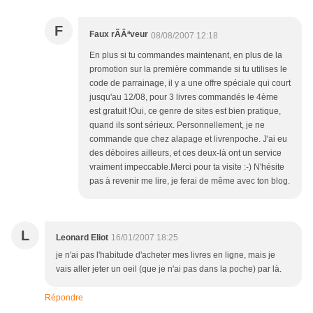
F
Faux rÃÂªveur
08/08/2007 12:18
En plus si tu commandes maintenant, en plus de la
promotion sur la première commande si tu utilises le
code de parrainage, il y a une offre spéciale qui court
jusqu'au 12/08, pour 3 livres commandés le 4ème
est gratuit !Oui, ce genre de sites est bien pratique,
quand ils sont sérieux. Personnellement, je ne
commande que chez alapage et livrenpoche. J'ai eu
des déboires ailleurs, et ces deux-là ont un service
vraiment impeccable.Merci pour ta visite :-) N'hésite
pas à revenir me lire, je ferai de même avec ton blog.
L
Leonard Eliot
16/01/2007 18:25
je n'ai pas l'habitude d'acheter mes livres en ligne, mais je
vais aller jeter un oeil (que je n'ai pas dans la poche) par là.
Répondre