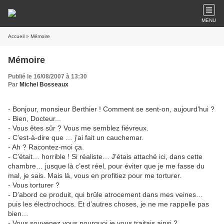
MENU
Accueil
» Mémoire
Mémoire
Publié le 16/08/2007 à 13:30
Par
Michel Bosseaux
- Bonjour, monsieur Berthier ! Comment se sent-on, aujourd’hui ?
- Bien, Docteur...
- Vous êtes sûr ? Vous me semblez fiévreux.
- C'est-à-dire que … j’ai fait un cauchemar.
- Ah ? Racontez-moi ça.
- C’était… horrible ! Si réaliste… J’étais attaché ici, dans cette
chambre… jusque là c’est réel, pour éviter que je me fasse du
mal, je sais. Mais là, vous en profitiez pour me torturer.
- Vous torturer ?
- D’abord ce produit, qui brûle atrocement dans mes veines…
puis les électrochocs. Et d’autres choses, je ne me rappelle pas
bien…
- Vous souvenez vous pourquoi je vous traitais ainsi ?