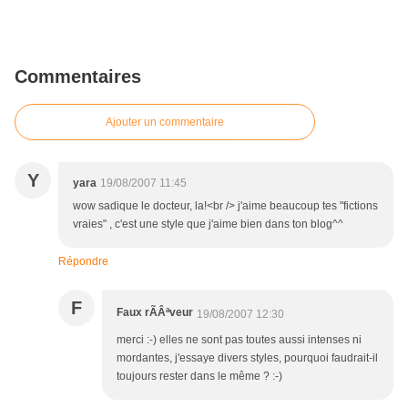
Commentaires
Ajouter un commentaire
Y
yara
19/08/2007 11:45
wow sadique le docteur, la!<br /> j'aime beaucoup tes "fictions
vraies" , c'est une style que j'aime bien dans ton blog^^
Répondre
F
Faux rÃÂªveur
19/08/2007 12:30
merci :-) elles ne sont pas toutes aussi intenses ni
mordantes, j'essaye divers styles, pourquoi faudrait-il
toujours rester dans le même ? :-)