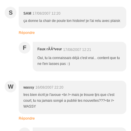
S
SAM
17/08/2007 12:20
ça donne la chair de poule ton histoire! je l'ai relu avec plaisir.
Répondre
F
Faux rÃÂªveur
17/08/2007 12:21
Oui, tu la connaissais déjà c'est vrai... content que tu
ne t'en lasses pas :-)
W
wassy
16/08/2007 22:20
tres bien écrit je l'avoue <br /> mais je trouve tjrs que c'est
court, tu na jamais songé a publié tes nouvelles???<br />
WASSY
Répondre