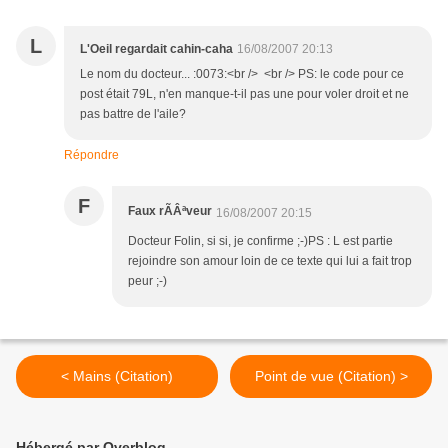
L
L'Oeil regardait cahin-caha
16/08/2007 20:13
Le nom du docteur... :0073:<br /> <br /> PS: le code pour ce
post était 79L, n'en manque-t-il pas une pour voler droit et ne
pas battre de l'aile?
Répondre
F
Faux rÃÂªveur
16/08/2007 20:15
Docteur Folin, si si, je confirme ;-)PS : L est partie
rejoindre son amour loin de ce texte qui lui a fait trop
peur ;-)
< Mains (Citation)
Point de vue (Citation) >
Hébergé par Overblog