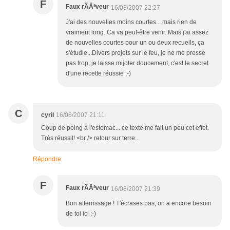
F
Faux rÃÂªveur
16/08/2007 22:27
J'ai des nouvelles moins courtes... mais rien de
vraiment long. Ca va peut-être venir. Mais j'ai assez
de nouvelles courtes pour un ou deux recueils, ça
s'étudie...Divers projets sur le feu, je ne me presse
pas trop, je laisse mijoter doucement, c'est le secret
d'une recette réussie :-)
C
cyril
16/08/2007 21:11
Coup de poing à l'estomac... ce texte me fait un peu cet effet.
Trés réussit! <br /> retour sur terre...
Répondre
F
Faux rÃÂªveur
16/08/2007 21:39
Bon atterrissage ! T'écrases pas, on a encore besoin
de toi ici :-)