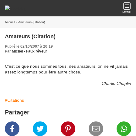
MENU
Accueil
» Amateurs (Citation)
Amateurs (Citation)
Publié le 02/10/2007 à 20:19
Par
Michel - Faux rêveur
C
'
est
ce
que
nous
sommes
tous
,
des
amateurs
,
on
ne
vit
jamais
assez
longtemps
pour
être
autre
chose
.
Charlie Chaplin
#Citations
Partager