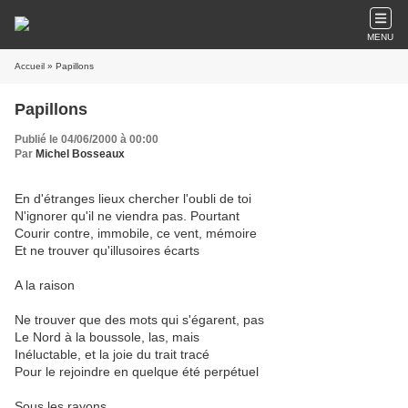
MENU
Accueil
» Papillons
Papillons
Publié le 04/06/2000 à 00:00
Par
Michel Bosseaux
En d'étranges lieux chercher l'oubli de toi
N'ignorer qu'il ne viendra pas. Pourtant
Courir contre, immobile, ce vent, mémoire
Et ne trouver qu'illusoires écarts
A la raison
Ne trouver que des mots qui s'égarent, pas
Le Nord à la boussole, las, mais
Inéluctable, et la joie du trait tracé
Pour le rejoindre en quelque été perpétuel
Sous les rayons