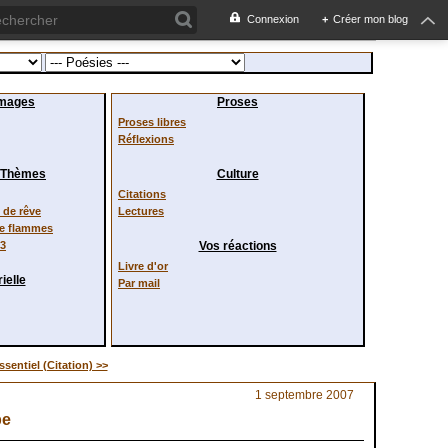
Connexion
+
Créer mon blog
images
Proses
Proses libres
Réflexions
/ Thèmes
Culture
Citations
de rêve
Lectures
de flammes
23
Vos réactions
Livre d'or
ielle
Par mail
ssentiel (Citation) >>
1 septembre 2007
be