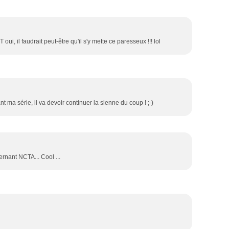
i, il faudrait peut-être qu'il s'y mette ce paresseux !!! lol
t ma série, il va devoir continuer la sienne du coup ! ;-)
cernant NCTA... Cool ...