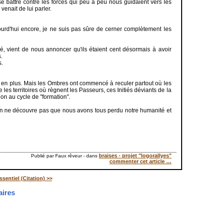
battre contre les forces qui peu à peu nous guidaient vers les
 venait de lui parler.
ourd'hui encore, je ne suis pas sûre de cerner complètement les
itié, vient de nous annoncer qu'ils étaient cent désormais à avoir
s.
s.
s en plus. Mais les Ombres ont commencé à reculer partout où les
 les territoires où règnent les Passeurs, ces Initiés déviants de la
on au cycle de "formation".
é, on ne découvre pas que nous avons tous perdu notre humanité et
braises - projet "logorallyes"
Publié par Faux rêveur
-
dans
commenter cet article
…
ssentiel (Citation) >>
ires