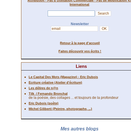
Attribution - Pas d'Utilisation Commerciale - Pas de Modification 4.
.
International
Newsletter
Retour à la page d'accueil
Faites découvrir vos écrits !
Liens
Le Capital Des Mots (Magazine) - Eric Dubois
Ecriture créative (Atelier d'écriture)
Les délires de n@n
Tilk
/ Fernando Bronchal
de la poésie, des collages ... et toujours de la profondeur
Eric Dubois (poète)
Michel Giliberti (Peintre, photographe, ...)
Mes autres blogs