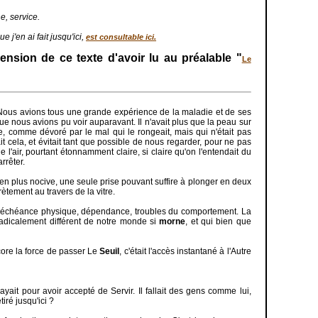
e, service.
 j'en ai fait jusqu'ici,
est consultable ici.
nsion de ce texte d'avoir lu au préalable "
Le
 Nous avions tous une grande expérience de la maladie et de ses
que nous avions pu voir auparavant. Il n'avait plus que la peau sur
e, comme dévoré par le mal qui le rongeait, mais qui n'était pas
t cela, et évitait tant que possible de nous regarder, pour ne pas
l'air, pourtant étonnamment claire, si claire qu'on l'entendait du
rrêter.
 en plus nocive, une seule prise pouvant suffire à plonger en deux
rètement au travers de la vitre.
 : déchéance physique, dépendance, troubles du comportement. La
 radicalement différent de notre monde si
morne
, et qui bien que
core la force de passer Le
Seuil
, c'était l'accès instantané à l'Autre
ait pour avoir accepté de Servir. Il fallait des gens comme lui,
iré jusqu'ici ?