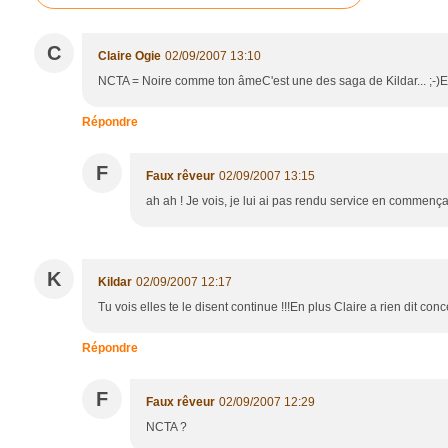
C
Claire Ogie
02/09/2007 13:10
NCTA = Noire comme ton âmeC'est une des saga de Kildar... ;-)ET ou
Répondre
F
Faux rêveur
02/09/2007 13:15
ah ah ! Je vois, je lui ai pas rendu service en commençan
K
Kildar
02/09/2007 12:17
Tu vois elles te le disent continue !!!En plus Claire a rien dit con
Répondre
F
Faux rêveur
02/09/2007 12:29
NCTA ?