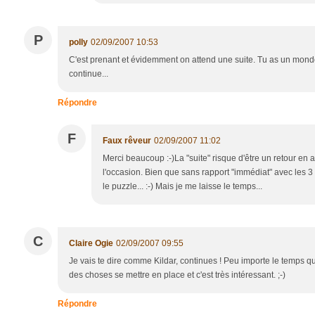
P
polly
02/09/2007 10:53
C'est prenant et évidemment on attend une suite. Tu as un monde i
continue...
Répondre
F
Faux rêveur
02/09/2007 11:02
Merci beaucoup :-)La "suite" risque d'être un retour en a
l'occasion. Bien que sans rapport "immédiat" avec les 3 
le puzzle... :-) Mais je me laisse le temps...
C
Claire Ogie
02/09/2007 09:55
Je vais te dire comme Kildar, continues ! Peu importe le temps qu'
des choses se mettre en place et c'est très intéressant. ;-)
Répondre