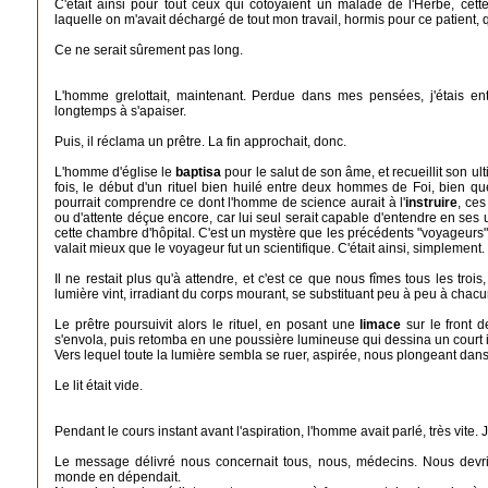
C'était ainsi pour tout ceux qui côtoyaient un malade de l'Herbe, cette
laquelle on m'avait déchargé de tout mon travail, hormis pour ce patient, 
Ce ne serait sûrement pas long.
L'homme grelottait, maintenant. Perdue dans mes pensées, j'étais en
longtemps à s'apaiser.
Puis, il réclama un prêtre. La fin approchait, donc.
L'homme d'église le
baptisa
pour le salut de son âme, et recueillit son u
fois, le début d'un rituel bien huilé entre deux hommes de Foi, bien q
pourrait comprendre ce dont l'homme de science aurait à l'
instruire
, ces
ou d'attente déçue encore, car lui seul serait capable d'entendre en ses ult
cette chambre d'hôpital. C'est un mystère que les précédents "voyageurs" 
valait mieux que le voyageur fut un scientifique. C'était ainsi, simplement.
Il ne restait plus qu'à attendre, et c'est ce que nous fîmes tous les tro
lumière vint, irradiant du corps mourant, se substituant peu à peu à chacun
Le prêtre poursuivit alors le rituel, en posant une
limace
sur le front 
s'envola, puis retomba en une poussière lumineuse qui dessina un court ins
Vers lequel toute la lumière sembla se ruer, aspirée, nous plongeant dans 
Le lit était vide.
Pendant le cours instant avant l'aspiration, l'homme avait parlé, très vite. J
Le message délivré nous concernait tous, nous, médecins. Nous devrio
monde en dépendait.