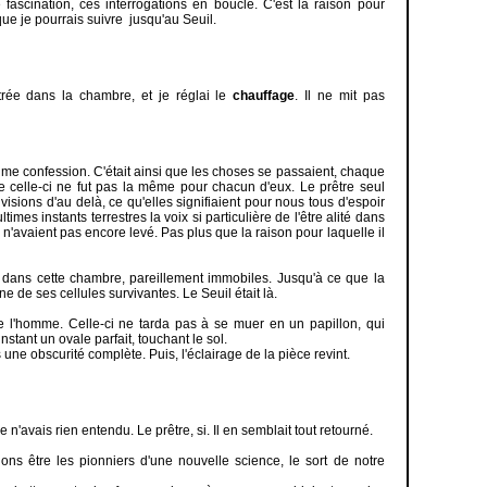
 fascination, ces interrogations en boucle. C'est la raison pour
que je pourrais suivre jusqu'au Seuil.
trée dans la chambre, et je réglai le
chauffage
. Il ne mit pas
ltime confession. C'était ainsi que les choses se passaient, chaque
ue celle-ci ne fut pas la même pour chacun d'eux. Le prêtre seul
 visions d'au delà, ce qu'elles signifiaient pour nous tous d'espoir
imes instants terrestres la voix si particulière de l'être alité dans
n'avaient pas encore levé. Pas plus que la raison pour laquelle il
is, dans cette chambre, pareillement immobiles. Jusqu'à ce que la
e de ses cellules survivantes. Le Seuil était là.
de l'homme. Celle-ci ne tarda pas à se muer en un papillon, qui
tant un ovale parfait, touchant le sol.
une obscurité complète. Puis, l'éclairage de la pièce revint.
e n'avais rien entendu. Le prêtre, si. Il en semblait tout retourné.
ns être les pionniers d'une nouvelle science, le sort de notre