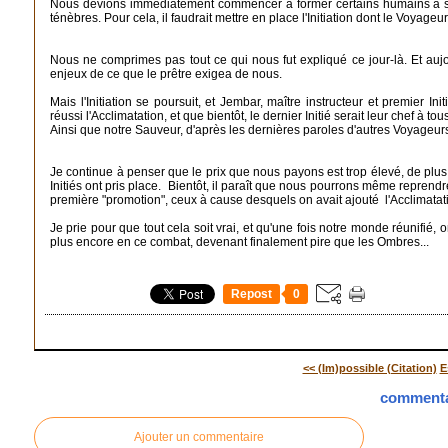
Nous devions immédiatement commencer à former certains humains à se 
ténèbres. Pour cela, il faudrait mettre en place l'Initiation dont le Voyageur
Nous ne comprimes pas tout ce qui nous fut expliqué ce jour-là. Et auj
enjeux de ce que le prêtre exigea de nous.
Mais l'Initiation se poursuit, et Jembar, maître instructeur et premier In
réussi l'Acclimatation, et que bientôt, le dernier Initié serait leur chef à tou
Ainsi que notre Sauveur, d'après les dernières paroles d'autres Voyageur
Je continue à penser que le prix que nous payons est trop élevé, de plu
Initiés ont pris place. Bientôt, il paraît que nous pourrons même reprendre
première "promotion", ceux à cause desquels on avait ajouté l'Acclimatati
Je prie pour que tout cela soit vrai, et qu'une fois notre monde réunifi
plus encore en ce combat, devenant finalement pire que les Ombres...
Repost
0
<< (Im)possible (Citation)
E
commenta
Ajouter un commentaire