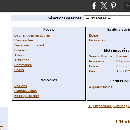
Sélections de textes
:
Poésie
Ecriture sur 
Le chant des particules
Echos
L'amour fou
En images
Traversée du désert
Balancier
Mots imposés 
A la vie
Sous influence
Braises
Attraction
In nomine
Chemins 
Hommages
Echos
Retour 
Divers
Paix
Aout 20
Nouvelles
Ecriture plur
Des vies
A quatre mains
Fictions vraies
En rouge et noir
<< (Im)possible (Citation)
E
L'Her
l
ons