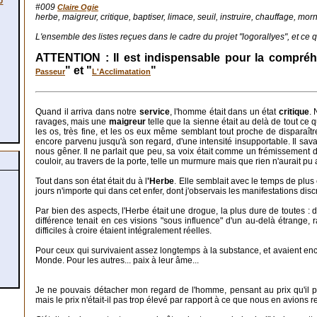
0
#009
Claire Ogie
herbe, maigreur, critique, baptiser, limace, seuil, instruire, chauffage, morn
L'ensemble des listes reçues dans le cadre du projet "logorallyes", et ce que
ATTENTION : Il est indispensable pour la compréhe
" et "
"
Passeur
L'Acclimatation
Quand il arriva dans notre
service
, l'homme était dans un état
critique
.
ravages, mais une
maigreur
telle que la sienne était au delà de tout ce 
les os, très fine, et les os eux même semblant tout proche de disparaîtr
encore parvenu jusqu'à son regard, d'une intensité insupportable. Il savai
nous gêner. Il ne parlait que peu, sa voix était comme un frémissement de 
couloir, au travers de la porte, telle un murmure mais que rien n'aurait pu a
Tout dans son état était du à l
'Herbe
. Elle semblait avec le temps de plus
jours n'importe qui dans cet enfer, dont j'observais les manifestations disc
Par bien des aspects, l'Herbe était une drogue, la plus dure de toutes
différence tenait en ces visions "sous influence" d'un au-delà étrange,
difficiles à croire étaient intégralement réelles.
Pour ceux qui survivaient assez longtemps à la substance, et avaient en
Monde. Pour les autres... paix à leur âme...
Je ne pouvais détacher mon regard de l'homme, pensant au prix qu'il pay
mais le prix n'était-il pas trop élevé par rapport à ce que nous en avions ret