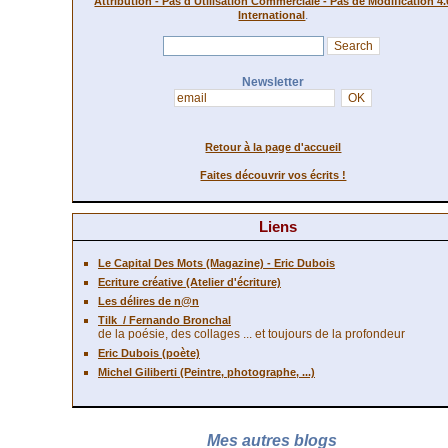
Attribution - Pas d'Utilisation Commerciale - Pas de Modification 4.
.
International
Newsletter
Retour à la page d'accueil
Faites découvrir vos écrits !
Liens
Le Capital Des Mots (Magazine) - Eric Dubois
Ecriture créative (Atelier d'écriture)
Les délires de n@n
Tilk
/ Fernando Bronchal
de la poésie, des collages ... et toujours de la profondeur
Eric Dubois (poète)
Michel Giliberti (Peintre, photographe, ...)
Mes autres blogs