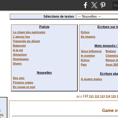
Sélections de textes
:
Poésie
Ecriture sur 
Le chant des particules
Echos
L'amour fou
En images
Traversée du désert
Balancier
Mots imposés 
A la vie
Sous influence
Braises
Attraction
In nomine
Chemins 
Hommages
Echos
Retour 
Divers
Paix
Aout 20
Nouvelles
Ecriture plur
Des vies
A quatre mains
Fictions vraies
En rouge et noir
100
110
<<
<
111
112
113
114
115
Game o
l
ons