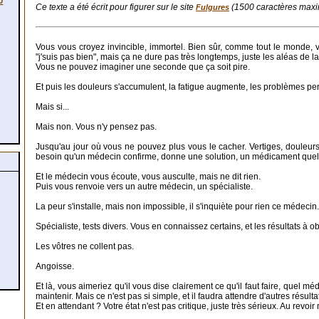
0
Ce texte a été écrit pour figurer sur le site
(1500 caractères max
Fulgures
Vous vous croyez invincible, immortel. Bien sûr, comme tout le monde, 
"j'suis pas bien", mais ça ne dure pas très longtemps, juste les aléas de la
Vous ne pouvez imaginer une seconde que ça soit pire.
Et puis les douleurs s'accumulent, la fatigue augmente, les problèmes pe
Mais si...
Mais non. Vous n'y pensez pas.
Jusqu'au jour où vous ne pouvez plus vous le cacher. Vertiges, douleur
besoin qu'un médecin confirme, donne une solution, un médicament quelq
Et le médecin vous écoute, vous ausculte, mais ne dit rien.
Puis vous renvoie vers un autre médecin, un spécialiste.
La peur s'installe, mais non impossible, il s'inquiète pour rien ce médecin... 
Spécialiste, tests divers. Vous en connaissez certains, et les résultats à ob
Les vôtres ne collent pas.
Angoisse.
Et là, vous aimeriez qu'il vous dise clairement ce qu'il faut faire, quel 
maintenir. Mais ce n'est pas si simple, et il faudra attendre d'autres résulta
Et en attendant ? Votre état n'est pas critique, juste très sérieux. Au revoir