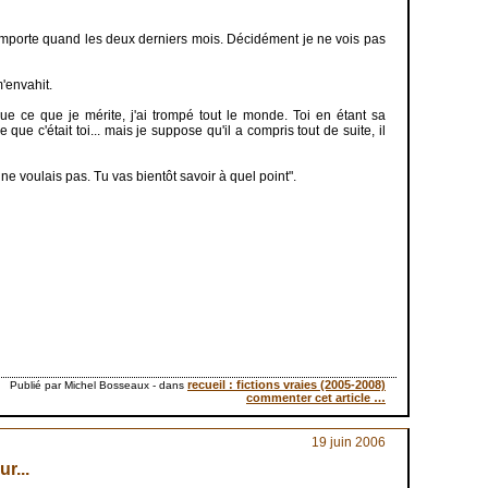
re n'importe quand les deux derniers mois. Décidément je ne vois pas
'envahit.
e ce que je mérite, j'ai trompé tout le monde. Toi en étant sa
que c'était toi... mais je suppose qu'il a compris tout de suite, il
ne voulais pas. Tu vas bientôt savoir à quel point".
recueil : fictions vraies (2005-2008)
Publié par Michel Bosseaux
-
dans
commenter cet article
…
19 juin 2006
ur...