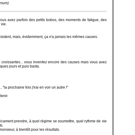
imum).
vous avez parfois des petits bobos, des moments de fatigue, des
 vie.
rsistent, mais, évidemment, ça n'a jamais les mêmes causes.
s croissantes... vous inventez encore des causes mais vous avez
ues jours et puis basta.
"la prochaine fois j'irai en voir un autre !"
tenir.
médicament prendre, à quel régime se soumettre, quel rythme de vie
ts.
 monsieur, à bientôt pour les résultats.