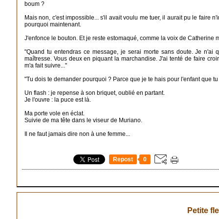
boum ?
Mais non, c'est impossible... s'il avait voulu me tuer, il aurait pu le fai
pourquoi maintenant.
J'enfonce le bouton. Et je reste estomaqué, comme la voix de Catherine m
"Quand tu entendras ce message, je serai morte sans doute. Je n'ai qu
maîtresse. Vous deux en piquant la marchandise. J'ai tenté de faire croire 
m'a fait suivre..."
"Tu dois te demander pourquoi ? Parce que je te hais pour l'enfant que tu 
Un flash : je repense à son briquet, oublié en partant.
Je l'ouvre : la puce est là.
Ma porte vole en éclat.
Suivie de ma tête dans le viseur de Muriano.
Il ne faut jamais dire non à une femme...
Repost
0
Petite fle