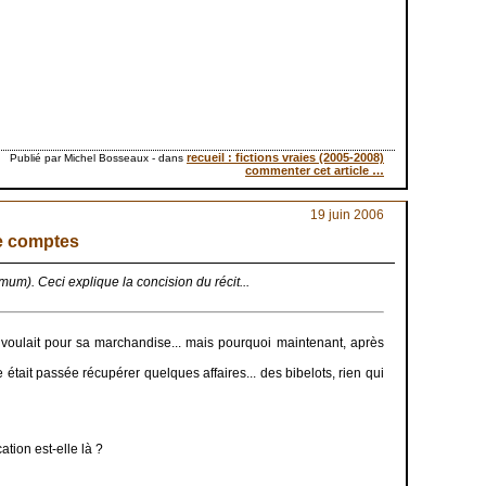
recueil : fictions vraies (2005-2008)
Publié par Michel Bosseaux
-
dans
commenter cet article
…
19 juin 2006
e comptes
m). Ceci explique la concision du récit...
 voulait pour sa marchandise... mais pourquoi maintenant, après
était passée récupérer quelques affaires... des bibelots, rien qui
tion est-elle là ?