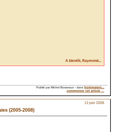
A bientôt, Raymond...
hommages...
Publié par Michel Bosseaux
-
dans
commenter cet article
…
13 juin 2006
aies (2005-2008)