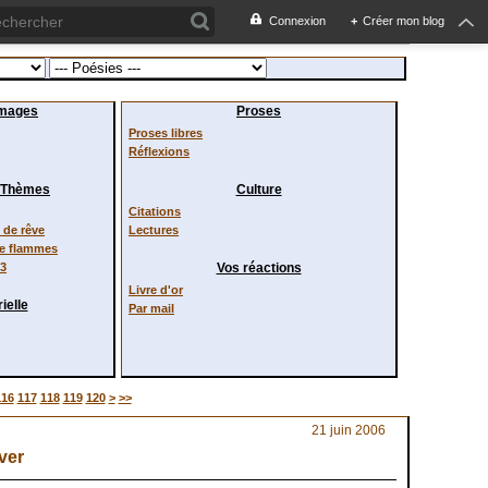
Connexion
+
Créer mon blog
images
Proses
Proses libres
Réflexions
/ Thèmes
Culture
Citations
de rêve
Lectures
de flammes
23
Vos réactions
Livre d'or
ielle
Par mail
130
140
116
117
118
119
120
>
>>
21 juin 2006
ver