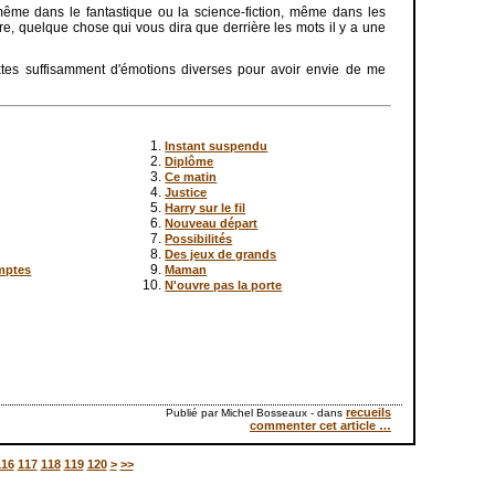
, même dans le fantastique ou la science-fiction, même dans les
e, quelque chose qui vous dira que derrière les mots il y a une
xtes suffisamment d'émotions diverses pour avoir envie de me
Instant suspendu
Diplôme
Ce matin
Justice
Harry sur le fil
Nouveau départ
Possibilités
Des jeux de grands
mptes
Maman
N'ouvre pas la porte
recueils
Publié par Michel Bosseaux
-
dans
commenter cet article
…
130
140
116
117
118
119
120
>
>>