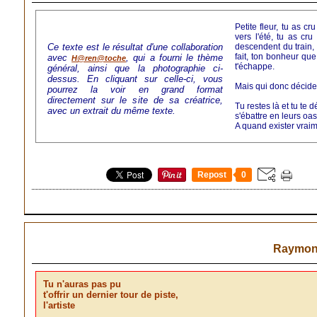
Petite fleur, tu as cr
vers l'été, tu as cru
Ce texte est le résultat d'une collaboration
descendent du train, 
fait, ton bonheur que
avec
, qui a fourni le thème
H@ren@toche
t'échappe.
général, ainsi que la photographie ci-
dessus. En cliquant sur celle-ci, vous
Mais qui donc décide 
pourrez la voir en grand format
directement sur le site de sa créatrice,
Tu restes là et tu te 
avec un extrait du même texte.
s'ébattre en leurs oas
A quand exister vrai
Repost
0
Raymond
Tu n'auras pas pu
t'offrir un dernier tour de piste,
l'artiste