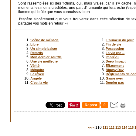
Sont rassemblées ici des fictions, oui, mais vraies, car il s'y cache
moments les moins crédibles, une part d'humanité qui fera écho j'espèr
flamme qui brûle que vous connaissez bien.
J'espère sincèrement que vous trouverez dans cette sélection de te
partager vos mots en retour :-)
Scène de ménage
L'humeur du jour
Libre
Fin de vie
Un simple baiser
Possession
Retards
La vie est ...
Mon dernier souffle
Imprévu
Une vie meilleure
Deep Impact
Vérité
Effacement
Mémoire
Bluesy Day
Le réveil
Réglements de co
Angèle
Game over
C'est la vie
Dernier pas
Repost
0
100
110
<<
<
111
112
113
114
115