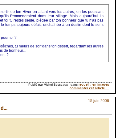
u sortir de ton Hiver en allant vers les autres, en les poussant
 qu'ils t'emmeneraient dans leur sillage. Mais aujourd'hui ils
et toi tu restes seule, piégée par ton bonheur que tu n'as pas
 le temps toujours défait, enchaînée à un destin dont le sens
pour toi ?
désèches, tu meurs de soif dans ton désert, regardant les autres
is de bonheur...
ment ?
recueil : en images
Publié par Michel Bosseaux
-
dans
commenter cet article
…
15 juin 2006
...