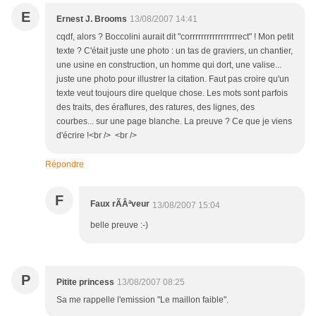
E
Ernest J. Brooms
13/08/2007 14:41
cqdf, alors ? Boccolini aurait dit "corrrrrrrrrrrrrrrrrect" ! Mon petit
texte ? C'était juste une photo : un tas de graviers, un chantier,
une usine en construction, un homme qui dort, une valise...
juste une photo pour illustrer la citation. Faut pas croire qu'un
texte veut toujours dire quelque chose. Les mots sont parfois
des traits, des éraflures, des ratures, des lignes, des
courbes... sur une page blanche. La preuve ? Ce que je viens
d'écrire !<br /> <br />
Répondre
F
Faux rÃÂªveur
13/08/2007 15:04
belle preuve :-)
P
Pitite princess
13/08/2007 08:25
Sa me rappelle l'emission "Le maillon faible".