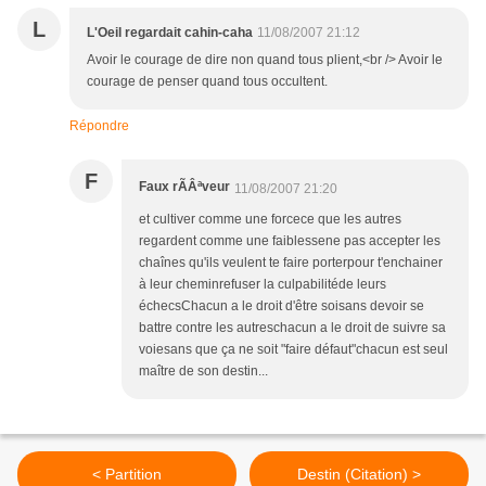
L
L'Oeil regardait cahin-caha
11/08/2007 21:12
Avoir le courage de dire non quand tous plient,<br /> Avoir le
courage de penser quand tous occultent.
Répondre
F
Faux rÃÂªveur
11/08/2007 21:20
et cultiver comme une forcece que les autres
regardent comme une faiblessene pas accepter les
chaînes qu'ils veulent te faire porterpour t'enchainer
à leur cheminrefuser la culpabilitéde leurs
échecsChacun a le droit d'être soisans devoir se
battre contre les autreschacun a le droit de suivre sa
voiesans que ça ne soit "faire défaut"chacun est seul
maître de son destin...
< Partition
Destin (Citation) >