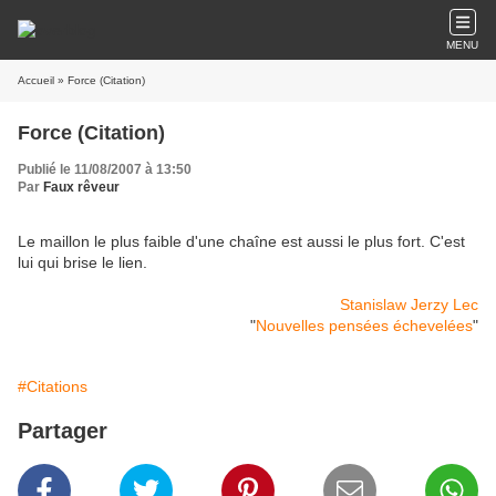
MENU
Accueil
» Force (Citation)
Force (Citation)
Publié le 11/08/2007 à 13:50
Par
Faux rêveur
Le
maillon
le
plus
faible
d
'
une
chaîne
est
aussi
le
plus
fort
.
C
'
est
lui
qui
brise
le
lien
.
Stanislaw Jerzy Lec
"
Nouvelles pensées échevelées
"
#Citations
Partager