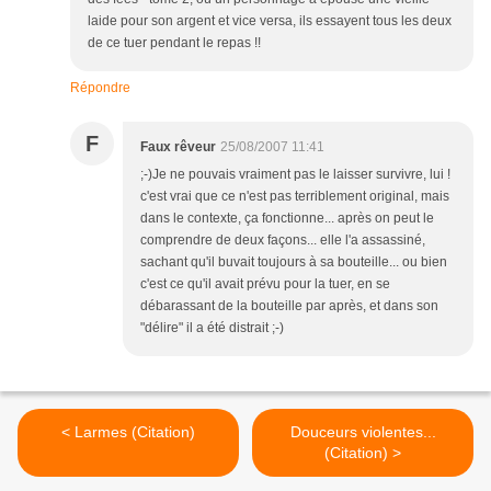
laide pour son argent et vice versa, ils essayent tous les deux
de ce tuer pendant le repas !!
Répondre
F
Faux rêveur
25/08/2007 11:41
;-)Je ne pouvais vraiment pas le laisser survivre, lui !
c'est vrai que ce n'est pas terriblement original, mais
dans le contexte, ça fonctionne... après on peut le
comprendre de deux façons... elle l'a assassiné,
sachant qu'il buvait toujours à sa bouteille... ou bien
c'est ce qu'il avait prévu pour la tuer, en se
débarassant de la bouteille par après, et dans son
"délire" il a été distrait ;-)
< Larmes (Citation)
Douceurs violentes...
(Citation) >