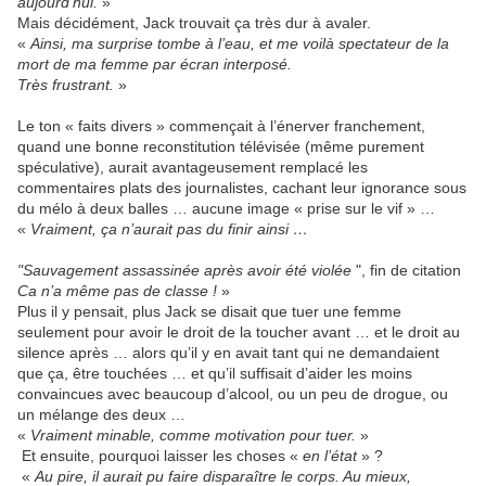
aujourd’hui.
»
Mais décidément, Jack trouvait ça très dur à avaler.
«
Ainsi, ma surprise tombe à l’eau, et me voilà spectateur de la
mort de ma femme par écran interposé.
Très frustrant.
»
Le ton « faits divers » commençait à l’énerver franchement,
quand une bonne reconstitution télévisée (même purement
spéculative), aurait avantageusement remplacé les
commentaires plats des journalistes, cachant leur ignorance sous
du mélo à deux balles … aucune image « prise sur le vif » …
«
Vraiment, ça n’aurait pas du finir ainsi …
"Sauvagement assassinée après avoir été violée
", fin de citation
Ca n’a même pas de classe !
»
Plus il y pensait, plus Jack se disait que tuer une femme
seulement pour avoir le droit de la toucher avant … et le droit au
silence après … alors qu’il y en avait tant qui ne demandaient
que ça, être touchées … et qu’il suffisait d’aider les moins
convaincues avec beaucoup d’alcool, ou un peu de drogue, ou
un mélange des deux …
«
Vraiment minable, comme motivation pour tuer.
»
Et ensuite, pourquoi laisser les choses «
en l’état
» ?
«
Au pire, il aurait pu faire disparaître le corps. Au mieux,