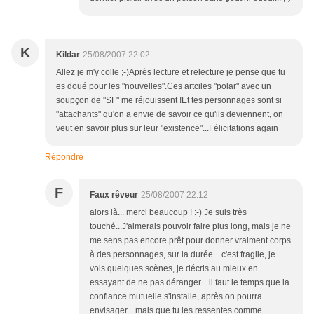
K
Kildar
25/08/2007 22:02
Allez je m'y colle ;-)Après lecture et relecture je pense que tu
es doué pour les "nouvelles".Ces artciles "polar" avec un
soupçon de "SF" me réjouissent !Et tes personnages sont si
"attachants" qu'on a envie de savoir ce qu'ils deviennent, on
veut en savoir plus sur leur "existence"...Félicitations again
Répondre
F
Faux rêveur
25/08/2007 22:12
alors là... merci beaucoup ! :-) Je suis très
touché...J'aimerais pouvoir faire plus long, mais je ne
me sens pas encore prêt pour donner vraiment corps
à des personnages, sur la durée... c'est fragile, je
vois quelques scènes, je décris au mieux en
essayant de ne pas déranger... il faut le temps que la
confiance mutuelle s'installe, après on pourra
envisager... mais que tu les ressentes comme