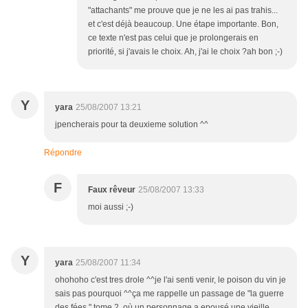
"attachants" me prouve que je ne les ai pas trahis...
et c'est déjà beaucoup. Une étape importante. Bon,
ce texte n'est pas celui que je prolongerais en
priorité, si j'avais le choix. Ah, j'ai le choix ?ah bon ;-)
Y
yara
25/08/2007 13:21
jpencherais pour ta deuxieme solution ^^
Répondre
F
Faux rêveur
25/08/2007 13:33
moi aussi ;-)
Y
yara
25/08/2007 11:34
ohohoho c'est tres drole ^^je l'ai senti venir, le poison du vin je
sais pas pourquoi ^^ça me rappelle un passage de "la guerre
des fées " tome 2, où un personnage a epousé une vieille