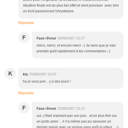
situation finale est du plus bel effet et vient ponctuer avec brio
un écrit passionnant !chrystelyne
Répondre
F
Faux rêveur
30/08/2007 15:27
merci, merci, et encore merci :-) Je sens que je vais
prendre goût rapidement à tes commentaires ;-)
K
kty
25/08/2007 23:07
ha je vous jure... y a des jours !
Répondre
F
Faux rêveur
25/08/2007 23:12
oui, c'était vraiment pas son jour... et en plus finir sur
un porto amer ... il n'a même pas pu savourer un
dernier plaisir avec un poison sans goût ni odeur... ;-)