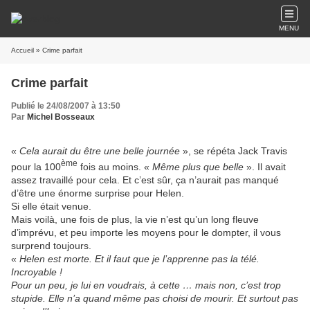
MENU
Accueil
» Crime parfait
Crime parfait
Publié le 24/08/2007 à 13:50
Par
Michel Bosseaux
«
Cela aurait du être une belle journée
»
, se répéta Jack Travis
ème
pour la 100
fois au moins. «
Même plus que belle
». Il avait
assez travaillé pour cela. Et c’est sûr, ça n’aurait pas manqué
d’être une énorme surprise pour Helen.
Si elle était venue.
Mais voilà, une fois de plus, la vie n’est qu’un long fleuve
d’imprévu, et peu importe les moyens pour le dompter, il vous
surprend toujours.
«
Helen est morte. Et il faut que je l’apprenne pas la télé.
Incroyable !
Pour un peu, je lui en voudrais, à cette … mais non, c’est trop
stupide. Elle n’a quand même pas choisi de mourir. Et surtout pas