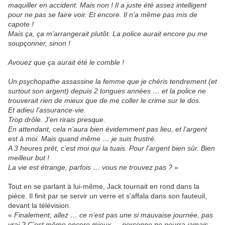
maquiller en accident. Mais non ! Il a juste été assez intelligent
pour ne pas se faire voir. Et encore. Il n’a même pas mis de
capote !
Mais ça, ça m’arrangerait plutôt. La police aurait encore pu me
soupçonner, sinon !
Avouez que ça aurait été le comble !
Un psychopathe assassine la femme que je chéris tendrement (et
surtout son argent) depuis 2 longues années … et la police ne
trouverait rien de mieux que de me coller le crime sur le dos.
Et adieu l’assurance-vie.
Trop drôle. J’en rirais presque.
En attendant, cela n’aura bien évidemment pas lieu, et l’argent
est à moi. Mais quand même … je suis frustré.
A 3 heures prêt, c’est moi qui la tuais. Pour l’argent bien sûr. Bien
meilleur but !
La vie est étrange, parfois … vous ne trouvez pas ?
»
Tout en se parlant à lui-même, Jack tournait en rond dans la
pièce. Il finit par se servir un verre et s’affala dans son fauteuil,
devant la télévision.
«
Finalement, allez … ce n’est pas une si mauvaise journée, pas
vrai ? C’est même encore mieux … personne ne pourra jamais