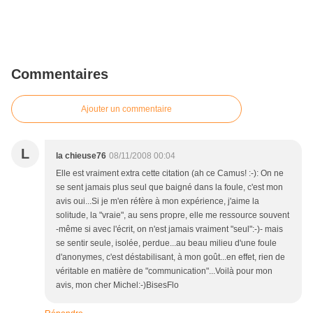
Commentaires
Ajouter un commentaire
L
la chieuse76
08/11/2008 00:04
Elle est vraiment extra cette citation (ah ce Camus! :-): On ne
se sent jamais plus seul que baigné dans la foule, c'est mon
avis oui...Si je m'en réfère à mon expérience, j'aime la
solitude, la "vraie", au sens propre, elle me ressource souvent
-même si avec l'écrit, on n'est jamais vraiment "seul":-)- mais
se sentir seule, isolée, perdue...au beau milieu d'une foule
d'anonymes, c'est déstabilisant, à mon goût...en effet, rien de
véritable en matière de "communication"...Voilà pour mon
avis, mon cher Michel:-)BisesFlo