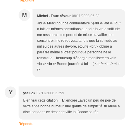
Répondre
M
Michel - Faux rêveur
08/11/2008 06:28
<br /> Merci pour ce commentaire :-)<br /> <br /> Tout
à fait les mêmes sensations que toi : la vraie solitude
me ressource, me permet de mieux travailler, me
concentrer, me retrouver... tandis que la solitude au
milieu des autres dévore, étouffe,<br /> oblige à
paraître même si c'est pour que personne ne le
remarque... beaucoup d'énergie mobilisée en vain.
<br /> <br /> Bonne journée à toi... :-)<br /> <br /> <br
/>
Y
ytaluok
07/11/2008 21:59
Bien vrai cette citation !!! Et encore ..avec un peu de joie de
vivre et de bonne humeur..une goutte de simplicité..tu arrive a
discutter dans ce deser de ville lol Bonne soirée
Répondre