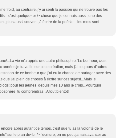
 froid, au contraire, j'y ai senti la passion qui ne trouve pas les
tits... c'est quelque<br /> chose que je connais aussi, une des
nt, plus aussi souvent, à écrire de la poésie... les mots sont
 une!...La vie m'a appris une autre philosophie:"Le bonheur, c'est
 années je travaille sur cette création, mais j'ai toujours d'autres
illustration de ce bonheur que j'ai eu la chance de partager avec des
s que j'ai plein de choses à écrire sur ces sujets!...Mais je
blogs: pour les jeunes, depuis mes 10 ans je crois...Pourquoi
osphère, tu comprendras...A tout bientôt!
e encore après autant de temps, c'est que tu as la volonté de le
te" sur le plan de<br /> l'écriture, on ne peut jamais avancer au