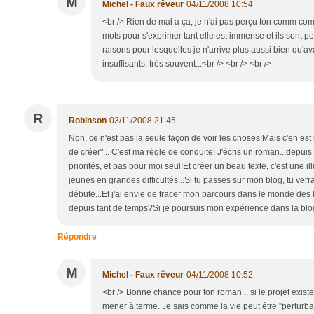
M
Michel - Faux rêveur
04/11/2008 10:54
<br /> Rien de mal à ça, je n'ai pas perçu ton comm comme
mots pour s'exprimer tant elle est immense et ils sont pe
raisons pour lesquelles je n'arrive plus aussi bien qu'ava
insuffisants, très souvent...<br /> <br /> <br />
R
Robinson
03/11/2008 21:45
Non, ce n'est pas la seule façon de voir les choses!Mais c'en est
de créer"... C'est ma règle de conduite! J'écris un roman...depuis x
priorités, et pas pour moi seul!Et créer un beau texte, c'est une 
jeunes en grandes difficultés...Si tu passes sur mon blog, tu verra
débute...Et j'ai envie de tracer mon parcours dans le monde des 
depuis tant de temps?Si je poursuis mon expérience dans la blog
Répondre
M
Michel - Faux rêveur
04/11/2008 10:52
<br /> Bonne chance pour ton roman... si le projet exist
mener à terme. Je sais comme la vie peut être "perturban