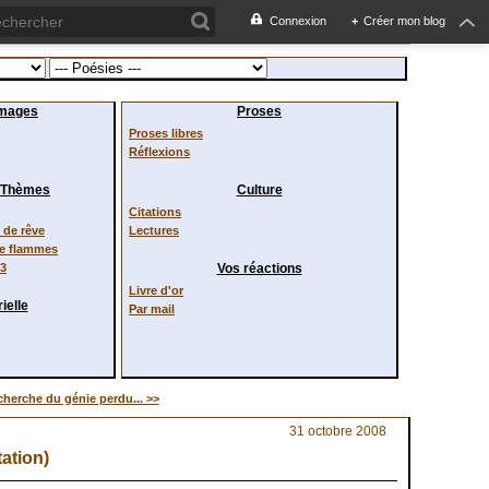
Connexion
+
Créer mon blog
images
Proses
Proses libres
Réflexions
/ Thèmes
Culture
Citations
de rêve
Lectures
de flammes
23
Vos réactions
Livre d'or
ielle
Par mail
cherche du génie perdu... >>
31 octobre 2008
ation)