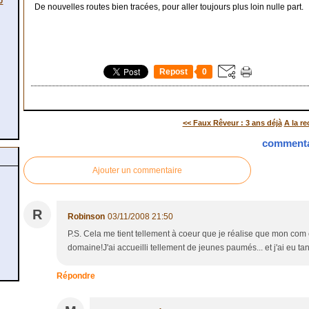
0
De nouvelles routes bien tracées, pour aller toujours plus loin nulle part.
Repost
0
<< Faux Rêveur : 3 ans déjà
A la re
commenta
Ajouter un commentaire
R
Robinson
03/11/2008 21:50
P.S. Cela me tient tellement à coeur que je réalise que mon com é
domaine!J'ai accueilli tellement de jeunes paumés... et j'ai eu tant
Répondre