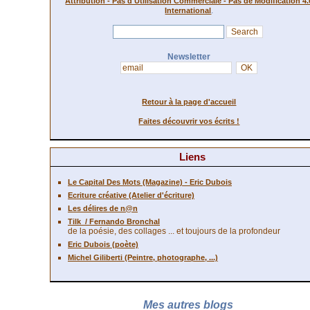
Attribution - Pas d'Utilisation Commerciale - Pas de Modification 4.
.
International
Newsletter
Retour à la page d'accueil
Faites découvrir vos écrits !
Liens
Le Capital Des Mots (Magazine) - Eric Dubois
Ecriture créative (Atelier d'écriture)
Les délires de n@n
Tilk
/ Fernando Bronchal
de la poésie, des collages ... et toujours de la profondeur
Eric Dubois (poète)
Michel Giliberti (Peintre, photographe, ...)
Mes autres blogs