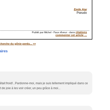
Emile Ajar
Pseudo
citations
Publié par Michel - Faux rêveur
-
dans
commenter cet article
…
cherche du génie perdu... >>
ires
tait froid!...Pardonne-moi, mais je suis tellement impliqué dans ce
 de joie à les voir créer, un peu grâce à moi...