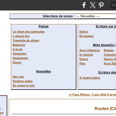
Sélections de textes
:
Poésie
Ecriture sur 
Le chant des particules
Echos
L'amour fou
En images
Traversée du désert
Balancier
Mots imposés 
A la vie
Sous influence
Braises
Attraction
In nomine
Chemins 
Hommages
Echos
Retour 
Divers
Paix
Aout 20
Nouvelles
Ecriture plur
Des vies
A quatre mains
Fictions vraies
En rouge et noir
<< Faux Rêveur : 3 ans déjà
A la re
Routes (Cit
l
ons