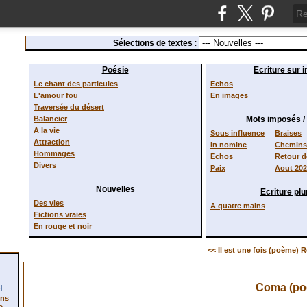
Sélections de textes
:
Poésie
Ecriture sur 
Le chant des particules
Echos
L'amour fou
En images
Traversée du désert
Balancier
Mots imposés 
A la vie
Sous influence
Braises
Attraction
In nomine
Chemins 
Hommages
Echos
Retour 
Divers
Paix
Aout 20
Nouvelles
Ecriture plur
Des vies
A quatre mains
Fictions vraies
En rouge et noir
<< Il est une fois (poème)
R
Coma (po
l
ons