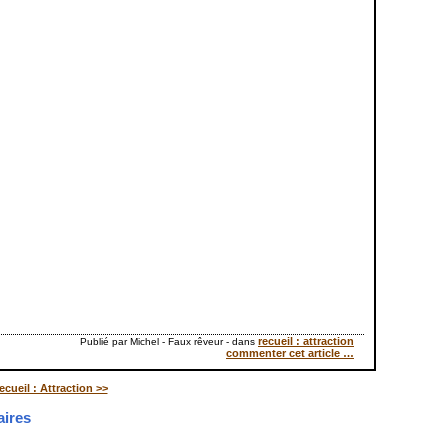
recueil : attraction
Publié par Michel - Faux rêveur
-
dans
commenter cet article
…
ecueil : Attraction >>
ires