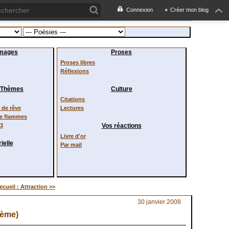
Connexion
+
Créer mon blog
images
Proses
Proses libres
Réflexions
/ Thèmes
Culture
Citations
de rêve
Lectures
de flammes
23
Vos réactions
Livre d'or
ielle
Par mail
ecueil : Attraction >>
30 janvier 2008
ème)