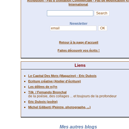
Attribution - Pas d'Utilisation Commerciale - Pas de Modification 4.
.
International
Newsletter
Retour à la page d'accueil
Faites découvrir vos écrits !
Liens
Le Capital Des Mots (Magazine) - Eric Dubois
Ecriture créative (Atelier d'écriture)
Les délires de n@n
Tilk
/ Fernando Bronchal
de la poésie, des collages ... et toujours de la profondeur
Eric Dubois (poète)
Michel Giliberti (Peintre, photographe, ...)
Mes autres blogs