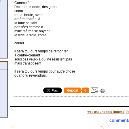
0
Comme à
l'écart du monde, des gens
coma
roule, houle, avant
arrière, marée, à
la lune se liant
pensées comme à
mille mètres se noyant
le vide le froid, coma
couler
il sera toujours temps de remonter
à contre-courant
sous ces yeux-là qui ne résistent pas
mais transposent
il sera toujours temps pour autre chose
quand tu reviendras...
Repost
0
<< Il est une fois (poème)
R
commenta