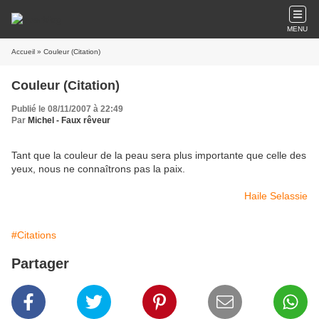
MENU
Accueil
» Couleur (Citation)
Couleur (Citation)
Publié le 08/11/2007 à 22:49
Par
Michel - Faux rêveur
Tant
que
la
couleur
de
la
peau
sera
plus
importante
que
celle
des
yeux
,
nous
ne
connaîtrons
pas
la
paix
.
Haile Selassie
#Citations
Partager