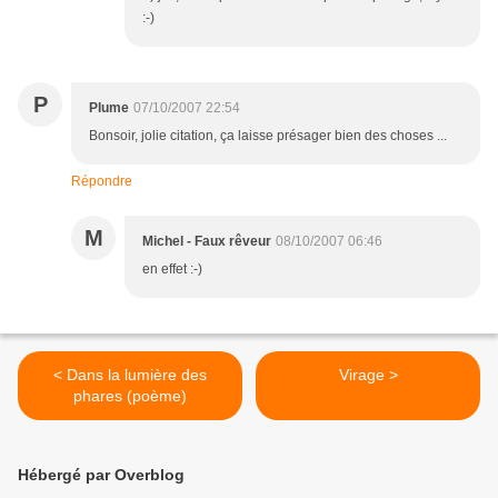
:-)
P
Plume
07/10/2007 22:54
Bonsoir, jolie citation, ça laisse présager bien des choses ...
Répondre
M
Michel - Faux rêveur
08/10/2007 06:46
en effet :-)
< Dans la lumière des
Virage >
phares (poème)
Hébergé par Overblog