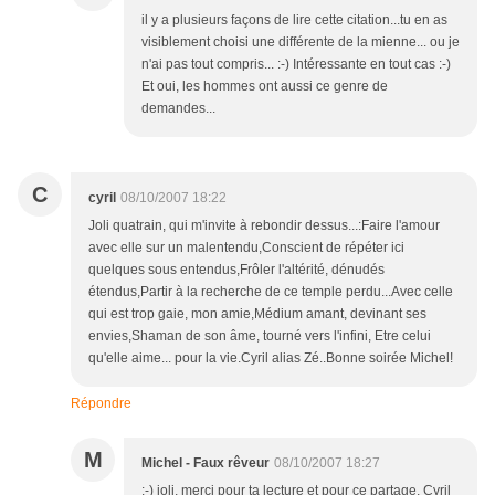
il y a plusieurs façons de lire cette citation...tu en as
visiblement choisi une différente de la mienne... ou je
n'ai pas tout compris... :-) Intéressante en tout cas :-)
Et oui, les hommes ont aussi ce genre de
demandes...
C
cyril
08/10/2007 18:22
Joli quatrain, qui m'invite à rebondir dessus...:Faire l'amour
avec elle sur un malentendu,Conscient de répéter ici
quelques sous entendus,Frôler l'altérité, dénudés
étendus,Partir à la recherche de ce temple perdu...Avec celle
qui est trop gaie, mon amie,Médium amant, devinant ses
envies,Shaman de son âme, tourné vers l'infini, Etre celui
qu'elle aime... pour la vie.Cyril alias Zé..Bonne soirée Michel!
Répondre
M
Michel - Faux rêveur
08/10/2007 18:27
:-) joli, merci pour ta lecture et pour ce partage, Cyril