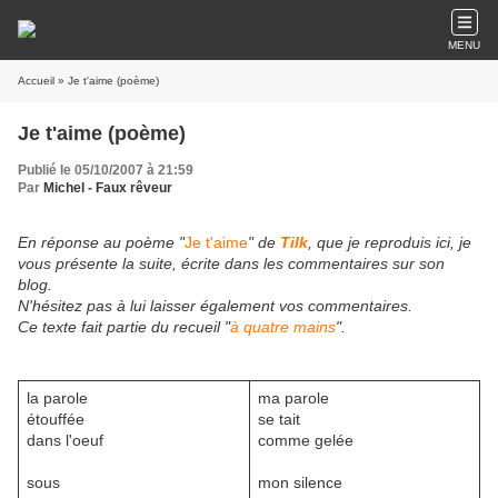
MENU
Accueil
» Je t'aime (poème)
Je t'aime (poème)
Publié le 05/10/2007 à 21:59
Par
Michel - Faux rêveur
En réponse au poème "
Je t'aime
" de
Tilk
, que je reproduis ici, je
vous présente la suite, écrite dans les commentaires sur son
blog.
N'hésitez pas à lui laisser également vos commentaires.
Ce texte fait partie du recueil "
à quatre mains
".
la parole
ma parole
étouffée
se tait
dans l'oeuf
comme gelée
sous
mon silence