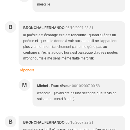
merci :-)
B
BRONCHAL FERNANDO
05/10/2007 23:31
la poésie est échange elle est rencontre...quand tu écris un
poème et que tu le donne à voir aux autres il ne t'appartient
plus vraimentnon franchement ça ne me gêne pas au
contraire si j'écris aujourd'hui c'est parceque d'autres poètes
m'ont nourrisje me sens même flatté mercitilk
Répondre
M
Michel - Faux rêveur
06/10/2007 00:58
d'accord... j'avais crains une seconde que ta vision
soit autre...merci à toi :-)
B
BRONCHAL FERNANDO
05/10/2007 22:21
quand on se tait il n'y a pas que la parole que l'on met sous