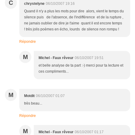
C
chrystelyne
06/10/2007 19:16
Quand il n'y a plus les mots pour dire alors, vient le temps du
silence puis de l'absence, de l'indifférence et de la rupture ,
ne jamais oublier de dire je t'aime quant il est encore temps
! très jolis poèmes en écho, lourds de silence non rompu !
Répondre
M
Michel - Faux rêveur
06/10/2007 19:51
et belle analyse de ta part :-) merci pour ta lecture et
ces compliments...
M
Motdit
06/10/2007 01:07
très beau...
Répondre
M
Michel - Faux rêveur
06/10/2007 01:17