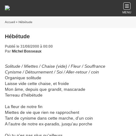
MENU
Accueil
» Hébétude
Hébétude
Publié le 31/08/2000 à 00:00
Par
Michel Bosseaux
Solitude / Miettes / Chaise (vide) / Fleur / Souffrance
Cynisme / Détournement / Soi / Aller-retour / coin
Organique solitude
Laisse vide cette chaise, et froide
Mon âme, depuis que grandit, mascarade
Terreau d'hébétude
La fleur de notre fin
Miettes de vie que rien ne rapprochent
Tant de cynisme dans cette marche, d'un coin
A l'autre de notre ex-paradis, jusqu'au porche
Où tu n'es pas plus qu'ailleurs