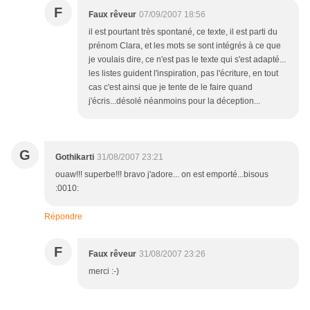
F
Faux rêveur
07/09/2007 18:56
il est pourtant très spontané, ce texte, il est parti du
prénom Clara, et les mots se sont intégrés à ce que
je voulais dire, ce n'est pas le texte qui s'est adapté...
les listes guident l'inspiration, pas l'écriture, en tout
cas c'est ainsi que je tente de le faire quand
j'écris...désolé néanmoins pour la déception...
G
Gothikarti
31/08/2007 23:21
ouaw!!! superbe!!! bravo j'adore... on est emporté...bisous
:0010:
Répondre
F
Faux rêveur
31/08/2007 23:26
merci :-)