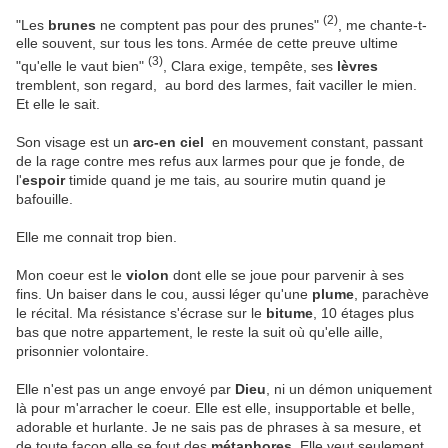
(2)
"Les
brunes
ne comptent pas pour des prunes"
, me chante-t-
elle souvent, sur tous les tons. Armée de cette preuve ultime
(3)
"qu'elle le vaut bien"
, Clara exige, tempête, ses
lèvres
tremblent, son regard, au bord des larmes, fait vaciller le mien.
Et elle le sait.
Son visage est un
arc-en ciel
en mouvement constant, passant
de la rage contre mes refus aux larmes pour que je fonde, de
l'
espoir
timide quand je me tais, au sourire mutin quand je
bafouille.
Elle me connait trop bien.
Mon coeur est le
violon
dont elle se joue pour parvenir à ses
fins. Un baiser dans le cou, aussi léger qu'une
plume
, parachève
le récital. Ma résistance s'écrase sur le
bitume
, 10 étages plus
bas que notre appartement, le reste la suit où qu'elle aille,
prisonnier volontaire.
Elle n'est pas un ange envoyé par
Dieu
, ni un démon uniquement
là pour m'arracher le coeur. Elle est elle, insupportable et belle,
adorable et hurlante. Je ne sais pas de phrases à sa mesure, et
de toute façon elle se fout des
métaphores
. Elle veut seulement