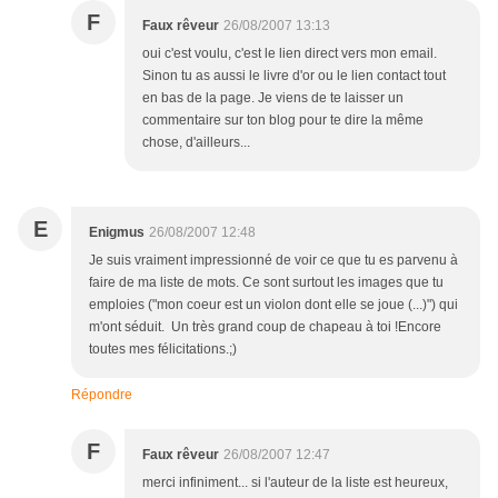
F
Faux rêveur
26/08/2007 13:13
oui c'est voulu, c'est le lien direct vers mon email.
Sinon tu as aussi le livre d'or ou le lien contact tout
en bas de la page. Je viens de te laisser un
commentaire sur ton blog pour te dire la même
chose, d'ailleurs...
E
Enigmus
26/08/2007 12:48
Je suis vraiment impressionné de voir ce que tu es parvenu à
faire de ma liste de mots. Ce sont surtout les images que tu
emploies ("mon coeur est un violon dont elle se joue (...)") qui
m'ont séduit. Un très grand coup de chapeau à toi !Encore
toutes mes félicitations.;)
Répondre
F
Faux rêveur
26/08/2007 12:47
merci infiniment... si l'auteur de la liste est heureux,