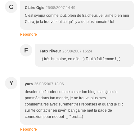
C
Claire Ogie
26/08/2007 14:49
C'est sympa comme tout, plein de fraîcheur. Je l'aime bien moi
Clara, je la trouve tout ce qu'il y a de plus humain ! lol
Répondre
F
Faux rêveur
26/08/2007 15:24
:-) très humaine, en effet :-) Tout à fait femme ! ;-)
Y
yara
26/08/2007 13:06
désolée de flooder comme ça sur ton blog, mais je suis
pommée dans ton monde, je ne trouve plus mes
commentaires avec surement tes reponses et quand je clic
sur "te contacter en pivé", bah ça me met la page de
connexion pour neopet -_-" bref...:)
Répondre