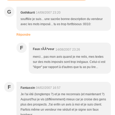
G
Gothikarti
14/08/2007 23:20
soufflée je suis... une sacrée bonne description du vendeur
avec les mots imposé... tu es trop fort!bisous :0010:
Répondre
F
Faux rÃÂªveur
14/08/2007 23:26
merci... pas mon avis quand je me relis, mes textes
sur des mots imposés sont trop inégaux. Celui-ci est
"léger" par rapport à d'autres que tu as pu lire...
F
Fantassin
04/02/2007 16:57
Je l'ai été (longtemps ?) et je me reconnais (et maintenant ?)
Aujourd'hui je vis (différemment) mieux car je croise des gens
plus des prospects. J'ai enfin un avis à moi et je suis client.
Parfois même un vendeur me séduit et je signe son faux
bonheur.