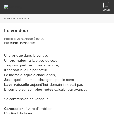
MENU
Accueil
» Le vendeur
Le vendeur
Publié le 26/01/1999 à 00:00
Par
Michel Bosseaux
Une
brique
dans le ventre,
Un
ordinateur
à la place du cœur,
Toujours quelque chose à vendre,
Il connaît le laïus par cœur
Le même
disque
à chaque fois,
Juste quelques mots changent, pas le sens
Lave-vaisselle
aujourd’hui, demain il ne sait pas
Et son
bic
sur son
bloc-notes
calcule, par avance,
Sa commission de vendeur,
Carnassier
dévoré d’ambition
L’instinct du tueur,