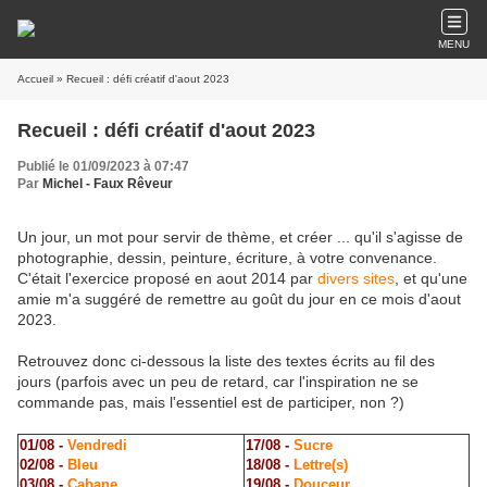
MENU
Accueil
» Recueil : défi créatif d'aout 2023
Recueil : défi créatif d'aout 2023
Publié le 01/09/2023 à 07:47
Par
Michel - Faux Rêveur
Un jour, un mot pour servir de thème, et créer ... qu'il s'agisse de
photographie, dessin, peinture, écriture, à votre convenance.
C'était l'exercice proposé en aout 2014 par
divers sites
, et qu'une
amie m'a suggéré de remettre au goût du jour en ce mois d'aout
2023.
Retrouvez donc ci-dessous la liste des textes écrits au fil des
jours (parfois avec un peu de retard, car l'inspiration ne se
commande pas, mais l'essentiel est de participer, non ?)
01/08 -
Vendredi
17/08 -
Sucre
02/08 -
Bleu
18/08 -
Lettre(s)
03/08 -
Cabane
19/08 -
Douceur