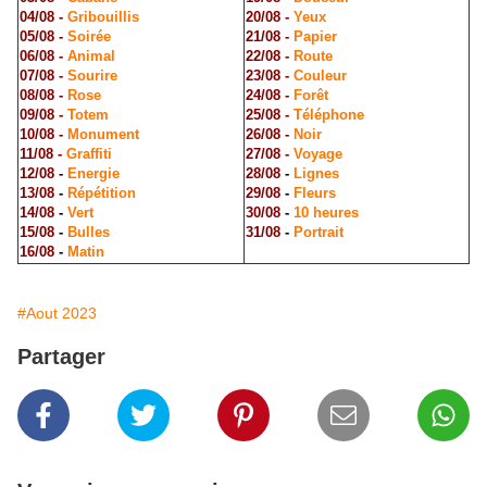
04/08 -
Gribouillis
20/08 -
Yeux
05/08 -
Soirée
21/08 -
Papier
06/08 -
Animal
22/08 -
Route
07/08 -
Sourire
23/08 -
Couleur
08/08
-
Rose
24/08
-
Forêt
09/08 -
Totem
25/08 -
Téléphone
10/08 -
Monument
26/08 -
Noir
11/08 -
Graffiti
27/08 -
Voyage
12/08
-
Energie
28/08
-
Lignes
13/08
-
Répétition
29/08
-
Fleurs
14/08
-
Vert
30/08
-
10 heures
15/08
-
Bulles
31/08
-
Portrait
16/08
-
Matin
#Aout 2023
Partager