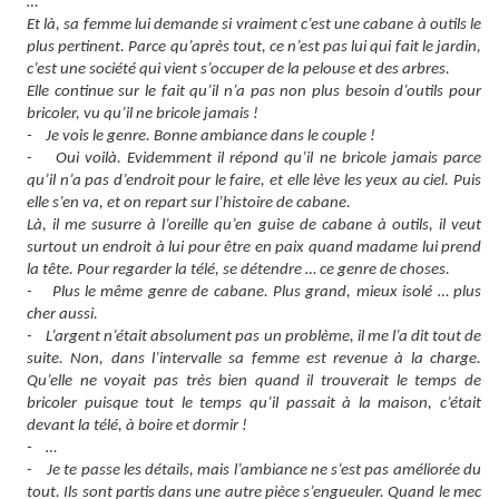
…
Et là, sa femme lui demande si vraiment c’est une cabane à outils le
plus pertinent. Parce qu’après tout, ce n’est pas lui qui fait le jardin,
c’est une société qui vient s’occuper de la pelouse et des arbres.
Elle continue sur le fait qu’il n’a pas non plus besoin d’outils pour
bricoler, vu qu’il ne bricole jamais !
- Je vois le genre. Bonne ambiance dans le couple !
- Oui voilà. Evidemment il répond qu’il ne bricole jamais parce
qu’il n’a pas d’endroit pour le faire, et elle lève les yeux au ciel. Puis
elle s’en va, et on repart sur l’histoire de cabane.
Là, il me susurre à l’oreille qu’en guise de cabane à outils, il veut
surtout un endroit à lui pour être en paix quand madame lui prend
la tête. Pour regarder la télé, se détendre … ce genre de choses.
- Plus le même genre de cabane. Plus grand, mieux isolé … plus
cher aussi.
- L’argent n’était absolument pas un problème, il me l’a dit tout de
suite. Non, dans l’intervalle sa femme est revenue à la charge.
Qu’elle ne voyait pas très bien quand il trouverait le temps de
bricoler puisque tout le temps qu’il passait à la maison, c’était
devant la télé, à boire et dormir !
- …
- Je te passe les détails, mais l’ambiance ne s’est pas améliorée du
tout. Ils sont partis dans une autre pièce s’engueuler. Quand le mec