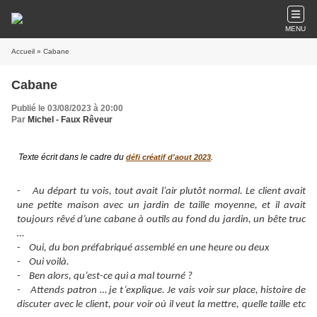
MENU
Accueil
» Cabane
Cabane
Publié le 03/08/2023 à 20:00
Par
Michel - Faux Rêveur
Texte écrit dans le cadre du
.
défi créatif d'aout 2023
-
Au départ tu vois, tout avait l’air plutôt normal. Le client avait
une petite maison avec un jardin de taille moyenne, et il avait
toujours rêvé d’une cabane à outils au fond du jardin, un bête truc
…
-
Oui, du bon préfabriqué assemblé en une heure ou deux
-
Oui voilà.
- Ben alors, qu’est-ce qui a mal tourné ?
- Attends patron … je t’explique. Je vais voir sur place, histoire de
discuter avec le client, pour voir où il veut la mettre, quelle taille etc